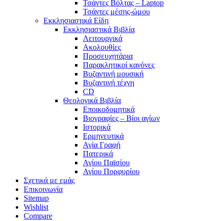
Τσάντες Βόλτας – Laptop
Τσάντες μέσης-ώμου
Εκκλησιαστικά Είδη
Εκκλησιαστικά Βιβλία
Λειτουργικά
Ακολουθίες
Προσευχητάρια
Παρακλητικοί κανόνες
Βυζαντινή μουσική
Βυζαντινή τέχνη
CD
Θεολογικά Βιβλία
Εποικοδομητικά
Βιογραφίες – Βίοι αγίων
Ιστορικά
Ερμηνευτικά
Αγία Γραφή
Πατερικά
Αγίου Παϊσίου
Αγίου Πορφυρίου
Σχετικά με εμάς
Επικοινωνία
Sitemap
Wishlist
Compare