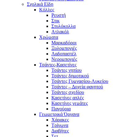
Σχολικά Είδη
Κόλλες
Ρευστή
Στικ
Στυλόκολλα
Ατλακόλ
Χρώματα
Μαρκαδόροι
Ξυλομπογιές
Λαδοπαστέλ
Νερομπογιές
Τσάντες-Κασετίνες
Τσάντες νηπίου
Τσάντες δημοτικού
Τσάντες Γυμνασίου-Λυκείου
Τσάντες – Δοχεία φαγητού
Τσάντες σχεδίου
Κασετίνες απλές
Κασετίνες γεμάτες
Παγούρια
Γεωμετρικά Όργανα
Χάρακες
Τρίγωνα
Διαβήτες
Σετ