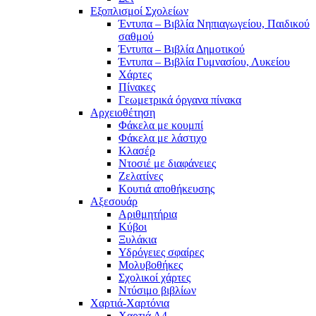
Εξοπλισμοί Σχολείων
Έντυπα – Βιβλία Νηπιαγωγείου, Παιδικού
σαθμού
Έντυπα – Βιβλία Δημοτικού
Έντυπα – Βιβλία Γυμνασίου, Λυκείου
Χάρτες
Πίνακες
Γεωμετρικά όργανα πίνακα
Αρχειοθέτηση
Φάκελα με κουμπί
Φάκελα με λάστιχο
Κλασέρ
Ντοσιέ με διαφάνειες
Ζελατίνες
Κουτιά αποθήκευσης
Αξεσουάρ
Αριθμητήρια
Κύβοι
Ξυλάκια
Υδρόγειες σφαίρες
Μολυβοθήκες
Σχολικοί χάρτες
Ντύσιμο βιβλίων
Χαρτιά-Χαρτόνια
Χαρτιά Α4