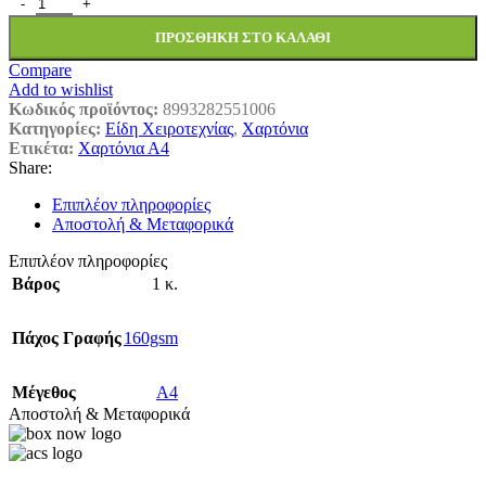
ΧΑΡΤΟΝΙ 160ΓΡ ΜΠΕΖ ΙVΟRΥ 806100 ποσότητα
ΠΡΟΣΘΉΚΗ ΣΤΟ ΚΑΛΆΘΙ
Compare
Add to wishlist
Κωδικός προϊόντος:
8993282551006
Κατηγορίες:
Είδη Χειροτεχνίας
,
Χαρτόνια
Ετικέτα:
Χαρτόνια Α4
Share:
Επιπλέον πληροφορίες
Αποστολή & Μεταφορικά
Επιπλέον πληροφορίες
Βάρος
1 κ.
Πάχος Γραφής
160gsm
Μέγεθος
A4
Αποστολή & Μεταφορικά