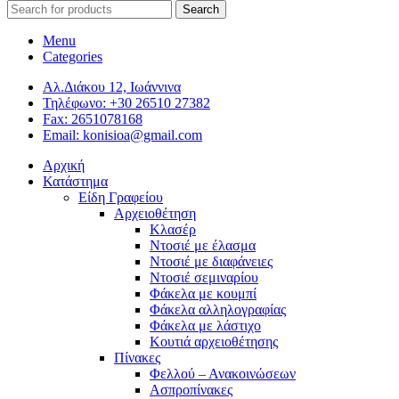
Search
Menu
Categories
Αλ.Διάκου 12, Ιωάννινα
Τηλέφωνο: +30 26510 27382
Fax: 2651078168
Email: konisioa@gmail.com
Αρχική
Κατάστημα
Είδη Γραφείου
Αρχειοθέτηση
Κλασέρ
Ντοσιέ με έλασμα
Ντοσιέ με διαφάνειες
Ντοσιέ σεμιναρίου
Φάκελα με κουμπί
Φάκελα αλληλογραφίας
Φάκελα με λάστιχο
Κουτιά αρχειοθέτησης
Πίνακες
Φελλού – Ανακοινώσεων
Ασπροπίνακες