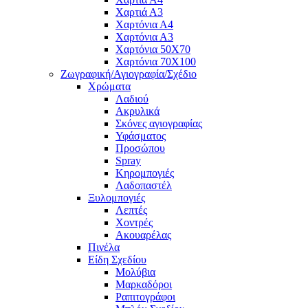
Χαρτιά Α3
Χαρτόνια Α4
Χαρτόνια Α3
Χαρτόνια 50Χ70
Χαρτόνια 70Χ100
Ζωγραφική/Αγιογραφία/Σχέδιο
Χρώματα
Λαδιού
Ακρυλικά
Σκόνες αγιογραφίας
Υφάσματος
Προσώπου
Spray
Κηρομπογιές
Λαδοπαστέλ
Ξυλομπογιές
Λεπτές
Χοντρές
Ακουαρέλας
Πινέλα
Είδη Σχεδίου
Μολύβια
Μαρκαδόροι
Ραπιτογράφοι