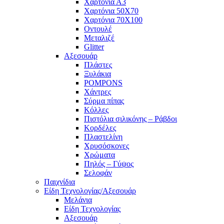
Χαρτόνια Α3
Χαρτόνια 50Χ70
Χαρτόνια 70Χ100
Οντουλέ
Μεταλιζέ
Glitter
Αξεσουάρ
Πλάστες
Ξυλάκια
POMPONS
Χάντρες
Σύρμα πίπας
Κόλλες
Πιστόλια σιλικόνης – Ράβδοι
Κορδέλες
Πλαστελίνη
Χρυσόσκονες
Χρώματα
Πηλός – Γύψος
Σελοφάν
Παιχνίδια
Είδη Τεχνολογίας/Αξεσουάρ
Μελάνια
Είδη Τεχνολογίας
Αξεσουάρ