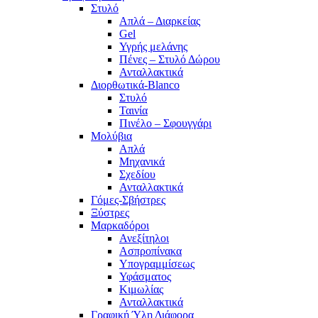
Στυλό
Απλά – Διαρκείας
Gel
Υγρής μελάνης
Πένες – Στυλό Δώρου
Ανταλλακτικά
Διορθωτικά-Blanco
Στυλό
Ταινία
Πινέλο – Σφουγγάρι
Μολύβια
Απλά
Μηχανικά
Σχεδίου
Ανταλλακτικά
Γόμες-Σβήστρες
Ξύστρες
Μαρκαδόροι
Ανεξίτηλοι
Ασπροπίνακα
Υπογραμμίσεως
Υφάσματος
Κιμωλίας
Ανταλλακτικά
Γραφική Ύλη Διάφορα