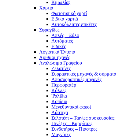
Κιμωλίας
Χαρτιά
Φωτοτυπικό χαρτί
Ειδικά χαρτιά
Αυτοκόλλητες ετικέτες
Σφραγίδες
Απλές – Ξύλο
Αυτόματες
Ειδικές
Λογιστικά Έντυπα
Αριθμομηχανές
Αναλώσιμα Γραφείου
Ζελατίνες
Συρραπτικές μηχανές & σύρματα
Αποσυρραπτικές μηχανές
Περφορατέρ
Κόλλες
Ψαλίδια
Κοπίδια
Μεγεθυντικοί φακοί
Λάστιχα
Σελοτέιπ – Ταινίες συσκευασίας
Πινέζες – Καρφίτσες
Συνδετήρες – Πιάστρες
Μαγνήτες