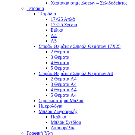
Χαρτάκια σημειώσεων – Σελιδοδείκτες
Τετράδια
Τετράδια
17×25 Απλά
17×25 Σχέδια
Ειδικά
Α4
Α5
Σπιράλ-Θεμάτων Σπιράλ-Θεμάτων 17Χ25
2 Θέματα
3 Θέματα
4 Θέματα
5 Θέματα
Σπιράλ-Θεμάτων Σπιράλ-Θεμάτων Α4
2 Θέματα A4
3 Θέματα A4
4 Θέματα A4
5 Θέματα A4
Σημειωματάρια Μπλοκ
Ημερολόγια
Μπλοκ Ζωγραφικής
Παιδικά
Μπλόκ Σχεδίου
Ακουαρέλας
Γραφική Ύλη