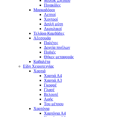
Μπλόκ Σχεδίου
Πινακίδες
Μαρκαδόροι
Λεπτοί
Χοντροί
Διπλή μύτη
Ακρυλικοί
Τελάρα-Καμβάδες
Αξεσουάρ
Παλέτες
Δοχεία πινέλων
Ποδιές
Θήκες μεταφοράς
Καβαλέτα
Είδη Χειροτεχνίας
Χαρτιά
Χαρτιά Α4
Χαρτιά Α3
Γκοφρέ
Γλασέ
Βελουτέ
Αφής
Του μέτρου
Χαρτόνια
Χαρτόνια Α4