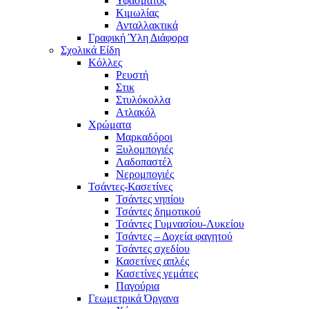
Υφάσματος
Κιμωλίας
Ανταλλακτικά
Γραφική Ύλη Διάφορα
Σχολικά Είδη
Κόλλες
Ρευστή
Στικ
Στυλόκολλα
Ατλακόλ
Χρώματα
Μαρκαδόροι
Ξυλομπογιές
Λαδοπαστέλ
Νερομπογιές
Τσάντες-Κασετίνες
Τσάντες νηπίου
Τσάντες δημοτικού
Τσάντες Γυμνασίου-Λυκείου
Τσάντες – Δοχεία φαγητού
Τσάντες σχεδίου
Κασετίνες απλές
Κασετίνες γεμάτες
Παγούρια
Γεωμετρικά Όργανα