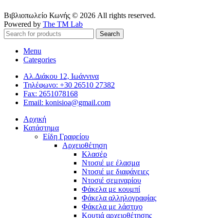
Βιβλιοπωλείο Κωνής © 2026 All rights reserved.
Powered by
The TM Lab
Search
Menu
Categories
Αλ.Διάκου 12, Ιωάννινα
Τηλέφωνο: +30 26510 27382
Fax: 2651078168
Email: konisioa@gmail.com
Αρχική
Κατάστημα
Είδη Γραφείου
Αρχειοθέτηση
Κλασέρ
Ντοσιέ με έλασμα
Ντοσιέ με διαφάνειες
Ντοσιέ σεμιναρίου
Φάκελα με κουμπί
Φάκελα αλληλογραφίας
Φάκελα με λάστιχο
Κουτιά αρχειοθέτησης