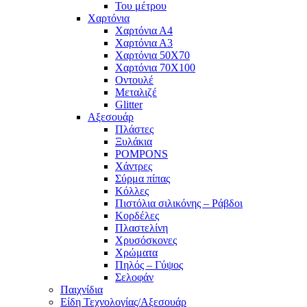
Του μέτρου
Χαρτόνια
Χαρτόνια Α4
Χαρτόνια Α3
Χαρτόνια 50Χ70
Χαρτόνια 70Χ100
Οντουλέ
Μεταλιζέ
Glitter
Αξεσουάρ
Πλάστες
Ξυλάκια
POMPONS
Χάντρες
Σύρμα πίπας
Κόλλες
Πιστόλια σιλικόνης – Ράβδοι
Κορδέλες
Πλαστελίνη
Χρυσόσκονες
Χρώματα
Πηλός – Γύψος
Σελοφάν
Παιχνίδια
Είδη Τεχνολογίας/Αξεσουάρ