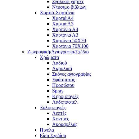
Σχολικοί χάρτες
Ντύσιμο βιβλίων
Χαρτιά-Χαρτόνια
Χαρτιά Α4
Χαρτιά Α3
Χαρτόνια Α4
Χαρτόνια Α3
Χαρτόνια 50Χ70
Χαρτόνια 70Χ100
Ζωγραφική/Αγιογραφία/Σχέδιο
Χρώματα
Λαδιού
Ακρυλικά
Σκόνες αγιογραφίας
Υφάσματος
Προσώπου
Spray
Κηρομπογιές
Λαδοπαστέλ
Ξυλομπογιές
Λεπτές
Χοντρές
Ακουαρέλας
Πινέλα
Είδη Σχεδίου