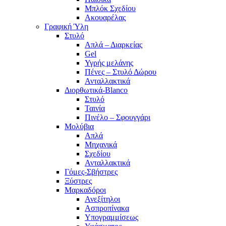
Μπλόκ Σχεδίου
Ακουαρέλας
Γραφική Ύλη
Στυλό
Απλά – Διαρκείας
Gel
Υγρής μελάνης
Πένες – Στυλό Δώρου
Ανταλλακτικά
Διορθωτικά-Blanco
Στυλό
Ταινία
Πινέλο – Σφουγγάρι
Μολύβια
Απλά
Μηχανικά
Σχεδίου
Ανταλλακτικά
Γόμες-Σβήστρες
Ξύστρες
Μαρκαδόροι
Ανεξίτηλοι
Ασπροπίνακα
Υπογραμμίσεως