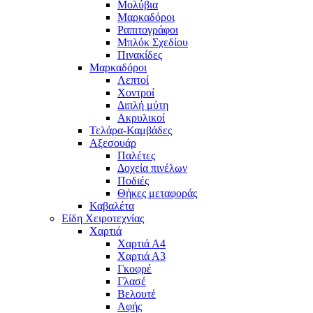
Μολύβια
Μαρκαδόροι
Ραπιτογράφοι
Μπλόκ Σχεδίου
Πινακίδες
Μαρκαδόροι
Λεπτοί
Χοντροί
Διπλή μύτη
Ακρυλικοί
Τελάρα-Καμβάδες
Αξεσουάρ
Παλέτες
Δοχεία πινέλων
Ποδιές
Θήκες μεταφοράς
Καβαλέτα
Είδη Χειροτεχνίας
Χαρτιά
Χαρτιά Α4
Χαρτιά Α3
Γκοφρέ
Γλασέ
Βελουτέ
Αφής