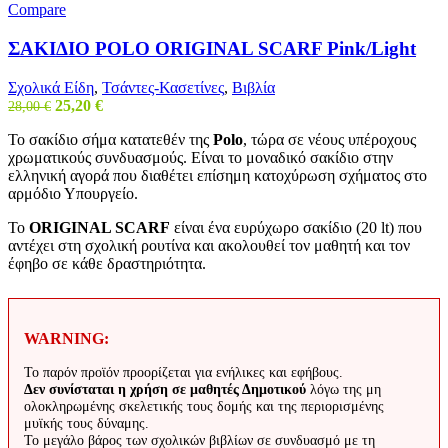
Compare
ΣΑΚΙΔΙΟ POLO ORIGINAL SCARF Pink/Light
Σχολικά Είδη
,
Τσάντες-Κασετίνες
,
Βιβλία
Original
Η
25,20
€
28,00
€
price
τρέχουσα
Το σακίδιο σήμα κατατεθέν της
Polo
, τώρα σε νέους υπέροχους
was:
τιμή
χρωματικούς συνδυασμούς. Είναι τo μοναδικό σακίδιο στην
28,00 €.
είναι:
ελληνική αγορά που διαθέτει επίσημη κατοχύρωση σχήματος στο
25,20 €.
αρμόδιο Υπουργείο.
Το
ORIGINAL SCARF
είναι ένα ευρύχωρο σακίδιο (20 lt) που
αντέχει στη σχολική ρουτίνα και ακολουθεί τον μαθητή και τον
έφηβο σε κάθε δραστηριότητα.
WARNING:
Το παρόν προϊόν προορίζεται για ενήλικες και εφήβους.
Δεν συνίσταται η χρήση σε μαθητές Δημοτικού
λόγω της μη
ολοκληρωμένης σκελετικής τους δομής και της περιορισμένης
μυϊκής τους δύναμης.
Το μεγάλο βάρος των σχολικών βιβλίων σε συνδυασμό με τη