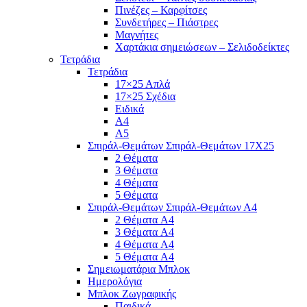
Πινέζες – Καρφίτσες
Συνδετήρες – Πιάστρες
Μαγνήτες
Χαρτάκια σημειώσεων – Σελιδοδείκτες
Τετράδια
Τετράδια
17×25 Απλά
17×25 Σχέδια
Ειδικά
Α4
Α5
Σπιράλ-Θεμάτων Σπιράλ-Θεμάτων 17Χ25
2 Θέματα
3 Θέματα
4 Θέματα
5 Θέματα
Σπιράλ-Θεμάτων Σπιράλ-Θεμάτων Α4
2 Θέματα A4
3 Θέματα A4
4 Θέματα A4
5 Θέματα A4
Σημειωματάρια Μπλοκ
Ημερολόγια
Μπλοκ Ζωγραφικής
Παιδικά