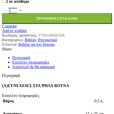
2 σε απόθεμα
(Α)ΣΥΝΕΧΕΙΕΣ ΣΤΑ ΨΗΛΑ ΒΟΥΝΑ ποσότητα
ΠΡΟΣΘΉΚΗ ΣΤΟ ΚΑΛΆΘΙ
Compare
Add to wishlist
Κωδικός προϊόντος:
9786188688308
Κατηγορίες:
Βιβλία
,
Ηπειρώτικα
Ετικέτα:
Βιβλία για την Ήπειρο
Share:
Περιγραφή
Επιπλέον πληροφορίες
Αποστολή & Μεταφορικά
Περιγραφή
(Α)ΣΥΝΕΧΕΙΕΣ ΣΤΑ ΨΗΛΑ ΒΟΥΝΑ
Επιπλέον πληροφορίες
Βάρος
0,5 κ.
Διαστάσεις
17 × 25 cm