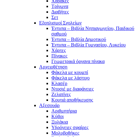
Χάρακες
Τρίγωνα
Διαβήτες
Σετ
Εξοπλισμοί Σχολείων
Έντυπα – Βιβλία Νηπιαγωγείου, Παιδικού
σαθμού
Έντυπα – Βιβλία Δημοτικού
Έντυπα – Βιβλία Γυμνασίου, Λυκείου
Χάρτες
Πίνακες
Γεωμετρικά όργανα πίνακα
Αρχειοθέτηση
Φάκελα με κουμπί
Φάκελα με λάστιχο
Κλασέρ
Ντοσιέ με διαφάνειες
Ζελατίνες
Κουτιά αποθήκευσης
Αξεσουάρ
Αριθμητήρια
Κύβοι
Ξυλάκια
Υδρόγειες σφαίρες
Μολυβοθήκες