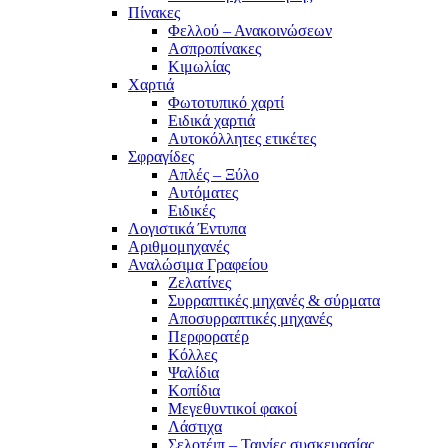
Πίνακες
Φελλού – Ανακοινώσεων
Ασπροπίνακες
Κιμωλίας
Χαρτιά
Φωτοτυπικό χαρτί
Ειδικά χαρτιά
Αυτοκόλλητες ετικέτες
Σφραγίδες
Απλές – Ξύλο
Αυτόματες
Ειδικές
Λογιστικά Έντυπα
Αριθμομηχανές
Αναλώσιμα Γραφείου
Ζελατίνες
Συρραπτικές μηχανές & σύρματα
Αποσυρραπτικές μηχανές
Περφορατέρ
Κόλλες
Ψαλίδια
Κοπίδια
Μεγεθυντικοί φακοί
Λάστιχα
Σελοτέιπ – Ταινίες συσκευασίας