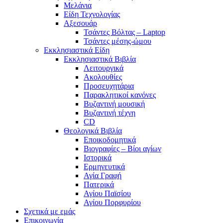
Μελάνια
Είδη Τεχνολογίας
Αξεσουάρ
Τσάντες Βόλτας – Laptop
Τσάντες μέσης-ώμου
Εκκλησιαστικά Είδη
Εκκλησιαστικά Βιβλία
Λειτουργικά
Ακολουθίες
Προσευχητάρια
Παρακλητικοί κανόνες
Βυζαντινή μουσική
Βυζαντινή τέχνη
CD
Θεολογικά Βιβλία
Εποικοδομητικά
Βιογραφίες – Βίοι αγίων
Ιστορικά
Ερμηνευτικά
Αγία Γραφή
Πατερικά
Αγίου Παϊσίου
Αγίου Πορφυρίου
Σχετικά με εμάς
Επικοινωνία