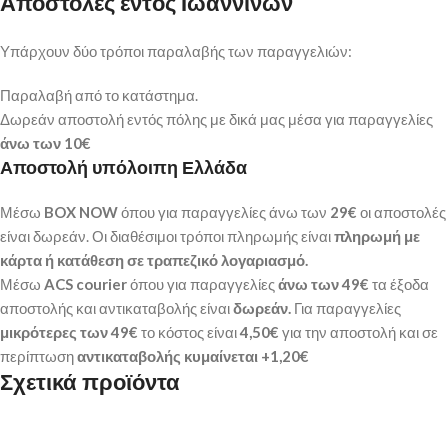
Αποστολές εντός Ιωαννίνων
Υπάρχουν δύο τρόποι παραλαβής των παραγγελιών:
Παραλαβή από το κατάστημα.
Δωρεάν αποστολή εντός πόλης με δικά μας μέσα για παραγγελίες
άνω των
10€
Αποστολή υπόλοιπη Ελλάδα
Μέσω
BOX NOW
όπου για παραγγελίες άνω των
29€
οι αποστολές
είναι δωρεάν. Οι διαθέσιμοι τρόποι πληρωμής είναι
πληρωμή με
κάρτα ή κατάθεση σε τραπεζικό λογαριασμό.
Μέσω
ACS courier
όπου για παραγγελίες
άνω των 49€
τα έξοδα
αποστολής και αντικαταβολής είναι
δωρεάν.
Για παραγγελίες
μικρότερες των 49€
το κόστος είναι
4,50€
για την αποστολή και σε
περίπτωση
αντικαταβολής κυμαίνεται +1,20€
Σχετικά προϊόντα