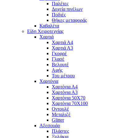
Παλέτες
Δοχεία πινέλων
Ποδιές
Θήκες μεταφοράς
Καβαλέτα
Είδη Χειροτεχνίας
Χαρτιά
Χαρτιά Α4
Χαρτιά Α3
Γκοφρέ
Γλασέ
Βελουτέ
Αφής
Του μέτρου
Χαρτόνια
Χαρτόνια Α4
Χαρτόνια Α3
Χαρτόνια 50Χ70
Χαρτόνια 70Χ100
Οντουλέ
Μεταλιζέ
Glitter
Αξεσουάρ
Πλάστες
Ξυλάκια