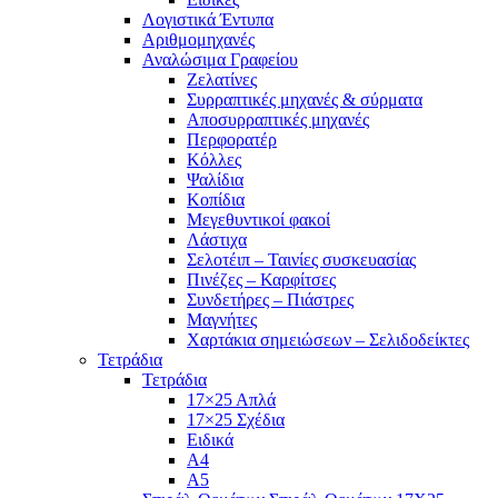
Λογιστικά Έντυπα
Αριθμομηχανές
Αναλώσιμα Γραφείου
Ζελατίνες
Συρραπτικές μηχανές & σύρματα
Αποσυρραπτικές μηχανές
Περφορατέρ
Κόλλες
Ψαλίδια
Κοπίδια
Μεγεθυντικοί φακοί
Λάστιχα
Σελοτέιπ – Ταινίες συσκευασίας
Πινέζες – Καρφίτσες
Συνδετήρες – Πιάστρες
Μαγνήτες
Χαρτάκια σημειώσεων – Σελιδοδείκτες
Τετράδια
Τετράδια
17×25 Απλά
17×25 Σχέδια
Ειδικά
Α4
Α5