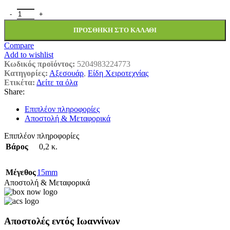
ΚΟΥΔΟΥΝΑΚΙΑ ΜΕΤΑΛΛΙΚΑ FΑΒΙ 15ΜΜ 6ΤΕΜ ποσότητα
ΠΡΟΣΘΉΚΗ ΣΤΟ ΚΑΛΆΘΙ
Compare
Add to wishlist
Κωδικός προϊόντος:
5204983224773
Κατηγορίες:
Αξεσουάρ
,
Είδη Χειροτεχνίας
Ετικέτα:
Δείτε τα όλα
Share:
Επιπλέον πληροφορίες
Αποστολή & Μεταφορικά
Επιπλέον πληροφορίες
Βάρος
0,2 κ.
Μέγεθος
15mm
Αποστολή & Μεταφορικά
Αποστολές εντός Ιωαννίνων