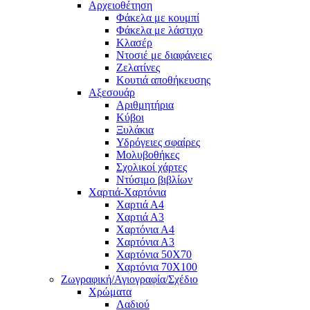
Αρχειοθέτηση
Φάκελα με κουμπί
Φάκελα με λάστιχο
Κλασέρ
Ντοσιέ με διαφάνειες
Ζελατίνες
Κουτιά αποθήκευσης
Αξεσουάρ
Αριθμητήρια
Κύβοι
Ξυλάκια
Υδρόγειες σφαίρες
Μολυβοθήκες
Σχολικοί χάρτες
Ντύσιμο βιβλίων
Χαρτιά-Χαρτόνια
Χαρτιά Α4
Χαρτιά Α3
Χαρτόνια Α4
Χαρτόνια Α3
Χαρτόνια 50Χ70
Χαρτόνια 70Χ100
Ζωγραφική/Αγιογραφία/Σχέδιο
Χρώματα
Λαδιού