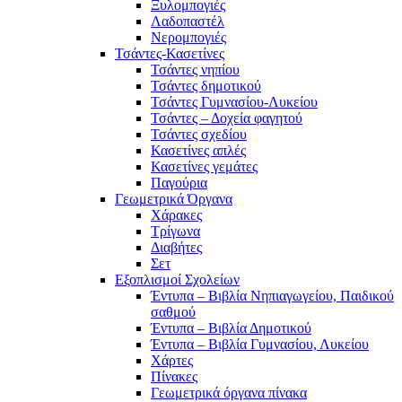
Ξυλομπογιές
Λαδοπαστέλ
Νερομπογιές
Τσάντες-Κασετίνες
Τσάντες νηπίου
Τσάντες δημοτικού
Τσάντες Γυμνασίου-Λυκείου
Τσάντες – Δοχεία φαγητού
Τσάντες σχεδίου
Κασετίνες απλές
Κασετίνες γεμάτες
Παγούρια
Γεωμετρικά Όργανα
Χάρακες
Τρίγωνα
Διαβήτες
Σετ
Εξοπλισμοί Σχολείων
Έντυπα – Βιβλία Νηπιαγωγείου, Παιδικού
σαθμού
Έντυπα – Βιβλία Δημοτικού
Έντυπα – Βιβλία Γυμνασίου, Λυκείου
Χάρτες
Πίνακες
Γεωμετρικά όργανα πίνακα