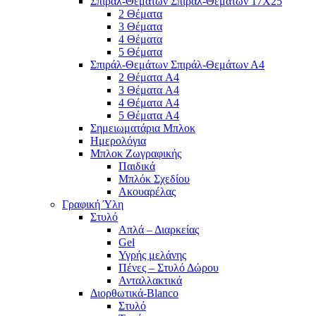
Σπιράλ-Θεμάτων Σπιράλ-Θεμάτων 17Χ25
2 Θέματα
3 Θέματα
4 Θέματα
5 Θέματα
Σπιράλ-Θεμάτων Σπιράλ-Θεμάτων Α4
2 Θέματα A4
3 Θέματα A4
4 Θέματα A4
5 Θέματα A4
Σημειωματάρια Μπλοκ
Ημερολόγια
Μπλοκ Ζωγραφικής
Παιδικά
Μπλόκ Σχεδίου
Ακουαρέλας
Γραφική Ύλη
Στυλό
Απλά – Διαρκείας
Gel
Υγρής μελάνης
Πένες – Στυλό Δώρου
Ανταλλακτικά
Διορθωτικά-Blanco
Στυλό