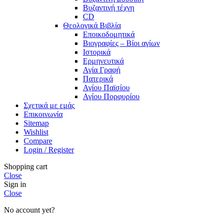
Βυζαντινή τέχνη
CD
Θεολογικά Βιβλία
Εποικοδομητικά
Βιογραφίες – Βίοι αγίων
Ιστορικά
Ερμηνευτικά
Αγία Γραφή
Πατερικά
Αγίου Παϊσίου
Αγίου Πορφυρίου
Σχετικά με εμάς
Επικοινωνία
Sitemap
Wishlist
Compare
Login / Register
Shopping cart
Close
Sign in
Close
No account yet?