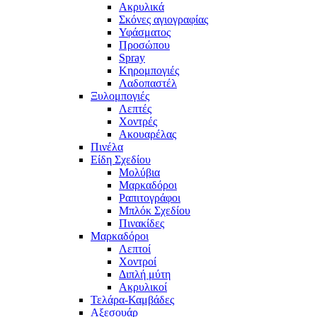
Ακρυλικά
Σκόνες αγιογραφίας
Υφάσματος
Προσώπου
Spray
Κηρομπογιές
Λαδοπαστέλ
Ξυλομπογιές
Λεπτές
Χοντρές
Ακουαρέλας
Πινέλα
Είδη Σχεδίου
Μολύβια
Μαρκαδόροι
Ραπιτογράφοι
Μπλόκ Σχεδίου
Πινακίδες
Μαρκαδόροι
Λεπτοί
Χοντροί
Διπλή μύτη
Ακρυλικοί
Τελάρα-Καμβάδες
Αξεσουάρ