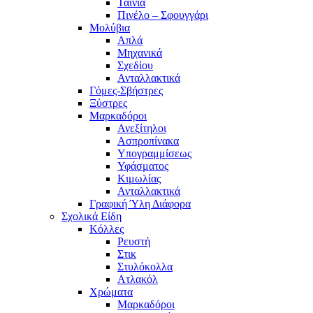
Ταινία
Πινέλο – Σφουγγάρι
Μολύβια
Απλά
Μηχανικά
Σχεδίου
Ανταλλακτικά
Γόμες-Σβήστρες
Ξύστρες
Μαρκαδόροι
Ανεξίτηλοι
Ασπροπίνακα
Υπογραμμίσεως
Υφάσματος
Κιμωλίας
Ανταλλακτικά
Γραφική Ύλη Διάφορα
Σχολικά Είδη
Κόλλες
Ρευστή
Στικ
Στυλόκολλα
Ατλακόλ
Χρώματα
Μαρκαδόροι