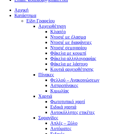
Αρχική
Κατάστημα
Είδη Γραφείου
Αρχειοθέτηση
Κλασέρ
Ντοσιέ με έλασμα
Ντοσιέ με διαφάνειες
Ντοσιέ σεμιναρίου
Φάκελα με κουμπί
Φάκελα αλληλογραφίας
Φάκελα με λάστιχο
Κουτιά αρχειοθέτησης
Πίνακες
Φελλού – Ανακοινώσεων
Ασπροπίνακες
Κιμωλίας
Χαρτιά
Φωτοτυπικό χαρτί
Ειδικά χαρτιά
Αυτοκόλλητες ετικέτες
Σφραγίδες
Απλές – Ξύλο
Αυτόματες
Ειδικές