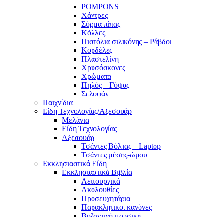
POMPONS
Χάντρες
Σύρμα πίπας
Κόλλες
Πιστόλια σιλικόνης – Ράβδοι
Κορδέλες
Πλαστελίνη
Χρυσόσκονες
Χρώματα
Πηλός – Γύψος
Σελοφάν
Παιχνίδια
Είδη Τεχνολογίας/Αξεσουάρ
Μελάνια
Είδη Τεχνολογίας
Αξεσουάρ
Τσάντες Βόλτας – Laptop
Τσάντες μέσης-ώμου
Εκκλησιαστικά Είδη
Εκκλησιαστικά Βιβλία
Λειτουργικά
Ακολουθίες
Προσευχητάρια
Παρακλητικοί κανόνες
Βυζαντινή μουσική