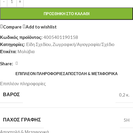
ΠΡΟΣΘΉΚΗ ΣΤΟ ΚΑΛΆΘΙ
Compare
Add to wishlist
Κωδικός προϊόντος:
4005401190158
Κατηγορίες:
Είδη Σχεδίου
,
Ζωγραφική/Αγιογραφία/Σχέδιο
Ετικέτα:
Μολύβια
Share:
ΕΠΙΠΛΈΟΝ ΠΛΗΡΟΦΟΡΊΕΣ
ΑΠΟΣΤΟΛΉ & ΜΕΤΑΦΟΡΙΚΆ
Επιπλέον πληροφορίες
ΒΆΡΟΣ
0,2 κ.
ΠΆΧΟΣ ΓΡΑΦΉΣ
5H
Αποστολή & Μεταφορικά