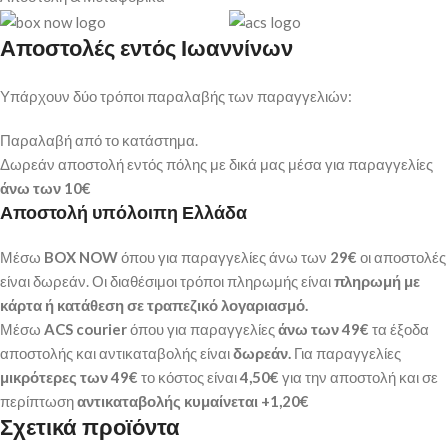
Αποστολές εντός Ιωαννίνων
Υπάρχουν δύο τρόποι παραλαβής των παραγγελιών:
Παραλαβή από το κατάστημα.
Δωρεάν αποστολή εντός πόλης με δικά μας μέσα για παραγγελίες
άνω των
10€
Αποστολή υπόλοιπη Ελλάδα
Μέσω
BOX NOW
όπου για παραγγελίες άνω των
29€
οι αποστολές
είναι δωρεάν. Οι διαθέσιμοι τρόποι πληρωμής είναι
πληρωμή με
κάρτα ή κατάθεση σε τραπεζικό λογαριασμό.
Μέσω
ACS courier
όπου για παραγγελίες
άνω των 49€
τα έξοδα
αποστολής και αντικαταβολής είναι
δωρεάν.
Για παραγγελίες
μικρότερες των 49€
το κόστος είναι
4,50€
για την αποστολή και σε
περίπτωση
αντικαταβολής κυμαίνεται +1,20€
Σχετικά προϊόντα