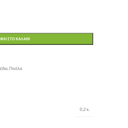
ΚΗ ΣΤΟ ΚΑΛΆΘΙ
έδιο
,
Πινέλα
0,2 κ.