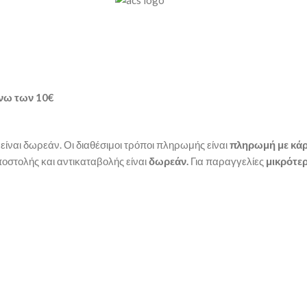
νω των
10€
είναι δωρεάν. Οι διαθέσιμοι τρόποι πληρωμής είναι
πληρωμή με κάρ
οστολής και αντικαταβολής είναι
δωρεάν.
Για παραγγελίες
μικρότερ