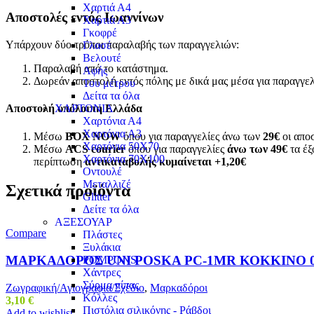
Χαρτιά Α4
Αποστολές εντός Ιωαννίνων
Χαρτιά Α3
Γκοφρέ
Υπάρχουν δύο τρόποι παραλαβής των παραγγελιών:
Γλασέ
Βελουτέ
Παραλαβή από το κατάστημα.
Αφής
Δωρεάν αποστολή εντός πόλης με δικά μας μέσα για παραγγε
Του μέτρου
Δείτα τα όλα
ΧΑΡΤΟΝΙΑ
Αποστολή υπόλοιπη Ελλάδα
Χαρτόνια Α4
Χαρτόνια Α3
Μέσω
BOX NOW
όπου για παραγγελίες άνω των
29€
οι αποσ
Χαρτόνια 50Χ70
Μέσω
ACS courier
όπου για παραγγελίες
άνω των 49€
τα έξ
Χαρτόνια 70Χ100
περίπτωση
αντικαταβολής κυμαίνεται +1,20€
Οντουλέ
Μεταλλιζέ
Σχετικά προϊόντα
Glitter
Δείτε τα όλα
ΑΞΕΣΟΥΑΡ
Compare
Πλάστες
Ξυλάκια
ΜΑΡΚΑΔΟΡΟΣ UNI POSKA PC-1MR ΚΟΚΚΙΝΟ 0
POMPONS
Χάντρες
Σύρμα πίπας
Ζωγραφική/Αγιογραφία/Σχέδιο
,
Μαρκαδόροι
Κόλλες
3,10
€
Πιστόλια σιλικόνης - Ράβδοι
Add to wishlist