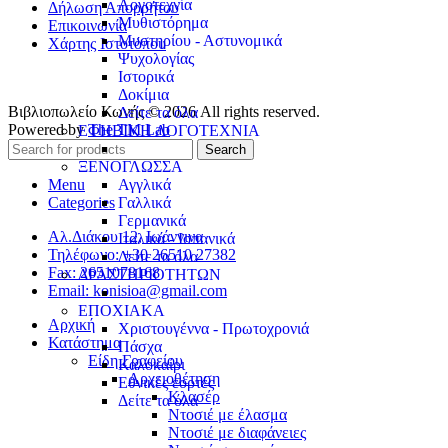
Λογοτεχνία
Δήλωση Απορρήτου
Μυθιστόρημα
Επικοινωνία
Μυστηρίου - Αστυνομικά
Χάρτης Ιστοτόπου
Ψυχολογίας
Ιστορικά
Δοκίμια
Βιβλιοπωλείο Κωνής © 2026 All rights reserved.
Δείτε τα όλα
Powered by
The TM Lab
ΕΦΗΒΙΚΗ ΛΟΓΟΤΕΧΝΙΑ
Search
ΞΕΝΟΓΛΩΣΣΑ
Menu
Αγγλικά
Categories
Γαλλικά
Γερμανικά
Αλ.Διάκου 12, Ιωάννινα
Ιταλικά - Ισπανικά
Τηλέφωνο: +30 26510 27382
Δείτε τα όλα
Fax: 2651078168
ΔΡΑΣΤΗΡΙΟΤΗΤΩΝ
Email: konisioa@gmail.com
ΕΠΟΧΙΑΚΑ
Αρχική
Χριστουγέννα - Πρωτοχρονιά
Κατάστημα
Πάσχα
Είδη Γραφείου
Καλοκαίρι
Αρχειοθέτηση
Εθνικές εορτές
Κλασέρ
Δείτε τα όλα
Ντοσιέ με έλασμα
Ντοσιέ με διαφάνειες