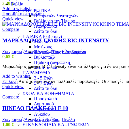
3,20
€
Βιβλία
Add to wishlist
ΗΠΕΙΡΩΤΙΚΑ
Προσθήκη στο καλάθι
Ηπειρωτών λογοτεχνών
Quick view
Βιβλία για την Ήπειρο
Λαογραφικά
Compare
Δείτα τα όλα
ΠΑΙΔΙΚΑ (0-4 ετων)
ΜΑΡΚΑΔΟΡΟΣ ΓΡΑΦΗΣ BIC INTENSITY
Μπεμπέ
Με ήχους
Ζωγραφική/Αγιογραφία/Σχέδιο
,
Είδη Σχεδίου
Πάνινα - Πλαστικοποιημένα
0,65
€
Βιβλιοπάζλ
Παιδική ζωγραφική
Μαρκαδόρος γραφής BIC Intensity είναι κατάλληλος για έντονη και 
Δείτα τα όλα
ΠΑΡΑΜΥΘΙΑ
Add to wishlist
2 - 5 Ετών
Επιλογή
Αυτό το προϊόν έχει πολλαπλές παραλλαγές. Οι επιλογές μ
5 - 7 Ετών
Quick view
Δείτα τα όλα
ΣΧΟΛΙΚΑ ΒΟΗΘΗΜΑΤΑ
Compare
Προσχολικά
Δημοτικού
ΠΙΝΕΛΟ ΠΛΑΚΕ 613 F 10
Γυμνασίου
Λυκείου
Ζωγραφική/Αγιογραφία/Σχέδιο
,
Πινέλα
Δείτα τα όλα
1,00
€
ΕΓΚΥΚΛΟΠΑΙΔΙΚΑ - ΓΝΩΣΕΩΝ