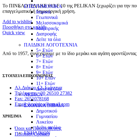
Το ΠΙΝΕΛΟ ΠΛΑΚΕ 613 F 10 της PELIKAN ξεχωρίζει για την ποιοτικ
ΕΠΙΣΤΗΜΟΝΙΚΑ
επαγγελματική ή δημιουργική χρήση.
Ιατρικά
Γεωπονικά
Add to wishlist
Μελισσοκομικά
Προσθήκη στο καλάθι
Μαγειρικής
Quick view
Διατροφής
Δείτε τα όλα
ΠΑΙΔΙΚΗ ΛΟΓΟΤΕΧΝΙΑ
5+ Ετών
Από το 1957, συνεχίζουμε με το ίδιο μεράκι και αγάπη φροντίζοντα
6+ Ετών
7+ Ετών
8+ Ετών
9+ Ετών
ΣΤΟΙΧΕΙΑ ΕΠΙΚΟΙΝΩΝΙΑΣ
10+ Ετών
11+ Ετών
Αλ.Διάκου 12, Ιωάννινα
Δείτε τα όλα
Τηλέφωνο: +30 26510 27382
ΛΕΞΙΚΑ
Fax: 2651078168
Email: konisioa@gmail.com
ΣΧΟΛΙΚΑ ΒΙΒΛΙΑ
Δημοτικού
Γυμνασίου
ΧΡΗΣΙΜΑ
Λυκείου
Δείτε τα όλα
Όροι και Προϋποθέσεις
ΕΝΗΛΙΚΩΝ
Πολιτική Cookies