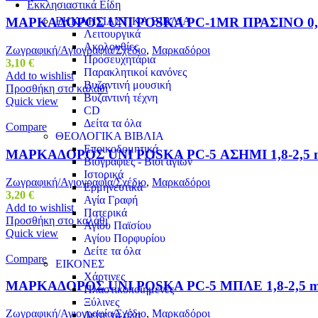
Εκκλησιαστικά Είδη
ΕΚΚΛΗΣΙΑΣΤΙΚΑ ΒΙΒΛΙΑ
ΜΑΡΚΑΔΟΡΟΣ UNI POSKA PC-1MR ΠΡΑΣΙΝΟ 0
Λειτουργικά
Ακολουθίες
Ζωγραφική/Αγιογραφία/Σχέδιο
,
Μαρκαδόροι
Προσευχητάρια
3,10
€
Παρακλητικοί κανόνες
Add to wishlist
Βυζαντινή μουσική
Προσθήκη στο καλάθι
Βυζαντινή τέχνη
Quick view
CD
Δείτα τα όλα
Compare
ΘΕΟΛΟΓΙΚΑ ΒΙΒΛΙΑ
Εποικοδομητικά
ΜΑΡΚΑΔΟΡΟΣ UNI POSKA PC-5 ΑΣΗΜΙ 1,8-2,5
Βιογραφίες - Βίοι αγίων
Ιστορικά
Ζωγραφική/Αγιογραφία/Σχέδιο
,
Μαρκαδόροι
Ερμηνευτικά
3,20
€
Αγία Γραφή
Add to wishlist
Πατερικά
Προσθήκη στο καλάθι
Αγίου Παϊσίου
Quick view
Αγίου Πορφυρίου
Δείτε τα όλα
Compare
ΕΙΚΟΝΕΣ
Χάρτινες
ΜΑΡΚΑΔΟΡΟΣ UNI POSKA PC-5 ΜΠΛΕ 1,8-2,5
Πλαστικοποιημένες
Ξύλινες
Ζωγραφική/Αγιογραφία/Σχέδιο
,
Μαρκαδόροι
Δείτε τα όλα