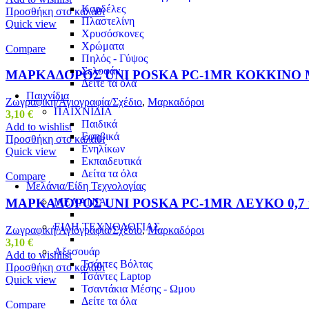
Κορδέλες
Προσθήκη στο καλάθι
Πλαστελίνη
Quick view
Χρυσόσκονες
Χρώματα
Compare
Πηλός - Γύψος
Σελοφάν
ΜΑΡΚΑΔΟΡΟΣ UNI POSKA PC-1MR ΚΟΚΚΙΝΟ 
Δείτε τα όλα
Παιχνίδια
Ζωγραφική/Αγιογραφία/Σχέδιο
,
Μαρκαδόροι
ΠΑΙΧΝΙΔΙΑ
3,10
€
Παιδικά
Add to wishlist
Εφηβικά
Προσθήκη στο καλάθι
Ενηλίκων
Quick view
Εκπαιδευτικά
Δείτα τα όλα
Compare
Μελάνια/Είδη Τεχνολογίας
ΜΑΡΚΑΔΟΡΟΣ UNI POSKA PC-1MR ΛΕΥΚΟ 0,7
ΜΕΛΑΝΙΑ
ΕΙΔΗ ΤΕΧΝΟΛΟΓΙΑΣ
Ζωγραφική/Αγιογραφία/Σχέδιο
,
Μαρκαδόροι
3,10
€
Αξεσουάρ
Add to wishlist
Τσάντες Βόλτας
Προσθήκη στο καλάθι
Τσάντες Laptop
Quick view
Τσαντάκια Μέσης - Ωμου
Δείτε τα όλα
Compare