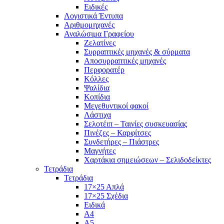
Ειδικές
Λογιστικά Έντυπα
Αριθμομηχανές
Αναλώσιμα Γραφείου
Ζελατίνες
Συρραπτικές μηχανές & σύρματα
Αποσυρραπτικές μηχανές
Περφορατέρ
Κόλλες
Ψαλίδια
Κοπίδια
Μεγεθυντικοί φακοί
Λάστιχα
Σελοτέιπ – Ταινίες συσκευασίας
Πινέζες – Καρφίτσες
Συνδετήρες – Πιάστρες
Μαγνήτες
Χαρτάκια σημειώσεων – Σελιδοδείκτες
Τετράδια
Τετράδια
17×25 Απλά
17×25 Σχέδια
Ειδικά
Α4
Α5