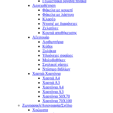
Γεωμετρικά όργανα πίνακα
Αρχειοθέτηση
Φάκελα με κουμπί
Φάκελα με λάστιχο
Κλασέρ
Ντοσιέ με διαφάνειες
Ζελατίνες
Κουτιά αποθήκευσης
Αξεσουάρ
Αριθμητήρια
Κύβοι
Ξυλάκια
Υδρόγειες σφαίρες
Μολυβοθήκες
Σχολικοί χάρτες
Ντύσιμο βιβλίων
Χαρτιά-Χαρτόνια
Χαρτιά Α4
Χαρτιά Α3
Χαρτόνια Α4
Χαρτόνια Α3
Χαρτόνια 50Χ70
Χαρτόνια 70Χ100
Ζωγραφική/Αγιογραφία/Σχέδιο
Χρώματα