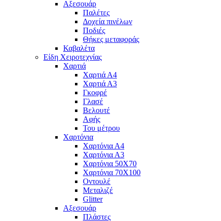
Αξεσουάρ
Παλέτες
Δοχεία πινέλων
Ποδιές
Θήκες μεταφοράς
Καβαλέτα
Είδη Χειροτεχνίας
Χαρτιά
Χαρτιά Α4
Χαρτιά Α3
Γκοφρέ
Γλασέ
Βελουτέ
Αφής
Του μέτρου
Χαρτόνια
Χαρτόνια Α4
Χαρτόνια Α3
Χαρτόνια 50Χ70
Χαρτόνια 70Χ100
Οντουλέ
Μεταλιζέ
Glitter
Αξεσουάρ
Πλάστες