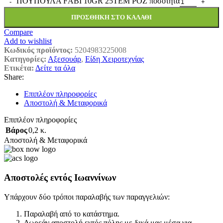
ΠΟΥΠΟΥΛΑ FΑΒΙ 10GR 25ΤΕΜ ΡΟΖ ποσότητα
ΠΡΟΣΘΉΚΗ ΣΤΟ ΚΑΛΆΘΙ
Compare
Add to wishlist
Κωδικός προϊόντος:
5204983225008
Κατηγορίες:
Αξεσουάρ
,
Είδη Χειροτεχνίας
Ετικέτα:
Δείτε τα όλα
Share:
Επιπλέον πληροφορίες
Αποστολή & Μεταφορικά
Επιπλέον πληροφορίες
Βάρος
0,2 κ.
Αποστολή & Μεταφορικά
Αποστολές εντός Ιωαννίνων
Υπάρχουν δύο τρόποι παραλαβής των παραγγελιών:
Παραλαβή από το κατάστημα.
Δωρεάν αποστολή εντός πόλης με δικά μας μέσα για