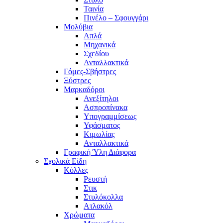
Ταινία
Πινέλο – Σφουγγάρι
Μολύβια
Απλά
Μηχανικά
Σχεδίου
Ανταλλακτικά
Γόμες-Σβήστρες
Ξύστρες
Μαρκαδόροι
Ανεξίτηλοι
Ασπροπίνακα
Υπογραμμίσεως
Υφάσματος
Κιμωλίας
Ανταλλακτικά
Γραφική Ύλη Διάφορα
Σχολικά Είδη
Κόλλες
Ρευστή
Στικ
Στυλόκολλα
Ατλακόλ
Χρώματα