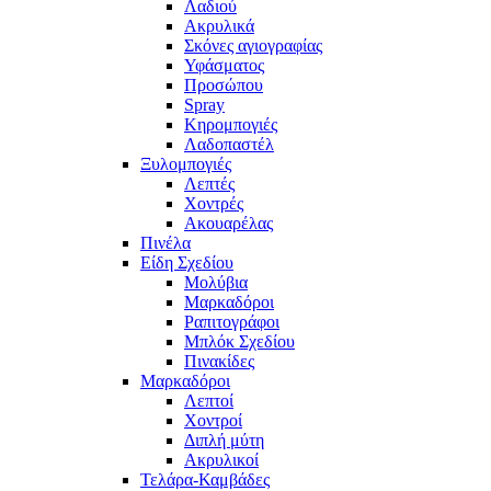
Λαδιού
Ακρυλικά
Σκόνες αγιογραφίας
Υφάσματος
Προσώπου
Spray
Κηρομπογιές
Λαδοπαστέλ
Ξυλομπογιές
Λεπτές
Χοντρές
Ακουαρέλας
Πινέλα
Είδη Σχεδίου
Μολύβια
Μαρκαδόροι
Ραπιτογράφοι
Μπλόκ Σχεδίου
Πινακίδες
Μαρκαδόροι
Λεπτοί
Χοντροί
Διπλή μύτη
Ακρυλικοί
Τελάρα-Καμβάδες