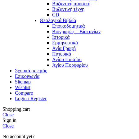
Βυζαντινή μουσική
Βυζαντινή τέχνη
CD
Θεολογικά Βιβλία
Εποικοδομητικά
Βιογραφίες – Βίοι αγίων
Ιστορικά
Ερμηνευτικά
Αγία Γραφή
Πατερικά
Αγίου Παϊσίου
Αγίου Πορφυρίου
Σχετικά με εμάς
Επικοινωνία
Sitemap
Wishlist
Compare
Login / Register
Shopping cart
Close
Sign in
Close
No account yet?