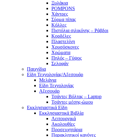
Ξυλάκια
POMPONS
Χάντρες
Σύρμα πίπας
Κόλλες
Πιστόλια σιλικόνης – Ράβδοι
Κορδέλες
Πλαστελίνη
Χρυσόσκονες
Χρώματα
Πηλός – Γύψος
Σελοφάν
Παιχνίδια
Είδη Τεχνολογίας/Αξεσουάρ
Μελάνια
Είδη Τεχνολογίας
Αξεσουάρ
Τσάντες Βόλτας – Laptop
Τσάντες μέσης-ώμου
Εκκλησιαστικά Είδη
Εκκλησιαστικά Βιβλία
Λειτουργικά
Ακολουθίες
Προσευχητάρια
Παρακλητικοί κανόνες