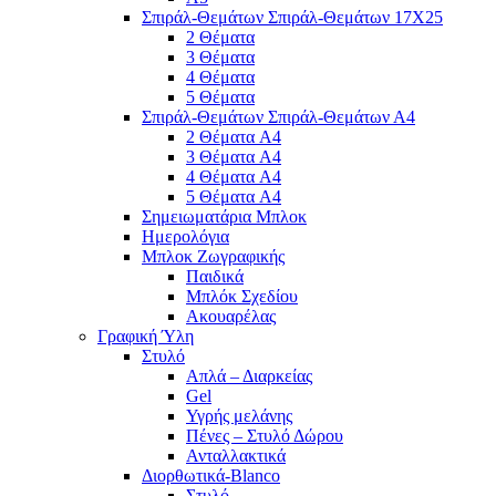
Σπιράλ-Θεμάτων Σπιράλ-Θεμάτων 17Χ25
2 Θέματα
3 Θέματα
4 Θέματα
5 Θέματα
Σπιράλ-Θεμάτων Σπιράλ-Θεμάτων Α4
2 Θέματα A4
3 Θέματα A4
4 Θέματα A4
5 Θέματα A4
Σημειωματάρια Μπλοκ
Ημερολόγια
Μπλοκ Ζωγραφικής
Παιδικά
Μπλόκ Σχεδίου
Ακουαρέλας
Γραφική Ύλη
Στυλό
Απλά – Διαρκείας
Gel
Υγρής μελάνης
Πένες – Στυλό Δώρου
Ανταλλακτικά
Διορθωτικά-Blanco
Στυλό