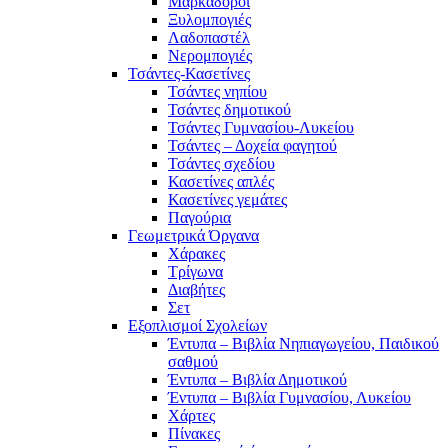
Μαρκαδόροι
Ξυλομπογιές
Λαδοπαστέλ
Νερομπογιές
Τσάντες-Κασετίνες
Τσάντες νηπίου
Τσάντες δημοτικού
Τσάντες Γυμνασίου-Λυκείου
Τσάντες – Δοχεία φαγητού
Τσάντες σχεδίου
Κασετίνες απλές
Κασετίνες γεμάτες
Παγούρια
Γεωμετρικά Όργανα
Χάρακες
Τρίγωνα
Διαβήτες
Σετ
Εξοπλισμοί Σχολείων
Έντυπα – Βιβλία Νηπιαγωγείου, Παιδικού
σαθμού
Έντυπα – Βιβλία Δημοτικού
Έντυπα – Βιβλία Γυμνασίου, Λυκείου
Χάρτες
Πίνακες