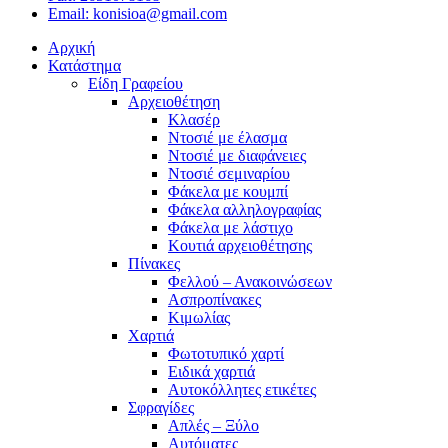
Email: konisioa@gmail.com
Αρχική
Κατάστημα
Είδη Γραφείου
Αρχειοθέτηση
Κλασέρ
Ντοσιέ με έλασμα
Ντοσιέ με διαφάνειες
Ντοσιέ σεμιναρίου
Φάκελα με κουμπί
Φάκελα αλληλογραφίας
Φάκελα με λάστιχο
Κουτιά αρχειοθέτησης
Πίνακες
Φελλού – Ανακοινώσεων
Ασπροπίνακες
Κιμωλίας
Χαρτιά
Φωτοτυπικό χαρτί
Ειδικά χαρτιά
Αυτοκόλλητες ετικέτες
Σφραγίδες
Απλές – Ξύλο
Αυτόματες