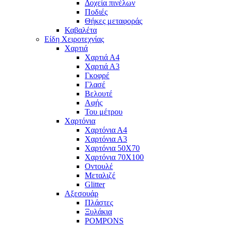
Δοχεία πινέλων
Ποδιές
Θήκες μεταφοράς
Καβαλέτα
Είδη Χειροτεχνίας
Χαρτιά
Χαρτιά Α4
Χαρτιά Α3
Γκοφρέ
Γλασέ
Βελουτέ
Αφής
Του μέτρου
Χαρτόνια
Χαρτόνια Α4
Χαρτόνια Α3
Χαρτόνια 50Χ70
Χαρτόνια 70Χ100
Οντουλέ
Μεταλιζέ
Glitter
Αξεσουάρ
Πλάστες
Ξυλάκια
POMPONS