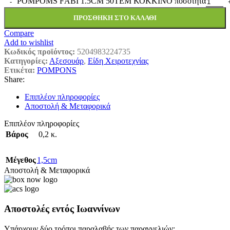
ΡΟΜΡΟΜS FΑΒΙ 1.5CΜ 50ΤΕΜ ΚΟΚΚΙΝΟ ποσότητα
ΠΡΟΣΘΉΚΗ ΣΤΟ ΚΑΛΆΘΙ
Compare
Add to wishlist
Κωδικός προϊόντος:
5204983224735
Κατηγορίες:
Αξεσουάρ
,
Είδη Χειροτεχνίας
Ετικέτα:
POMPONS
Share:
Επιπλέον πληροφορίες
Αποστολή & Μεταφορικά
Επιπλέον πληροφορίες
Βάρος
0,2 κ.
Μέγεθος
1,5cm
Αποστολή & Μεταφορικά
Αποστολές εντός Ιωαννίνων
Υπάρχουν δύο τρόποι παραλαβής των παραγγελιών: