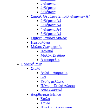
3 Θέματα
4 Θέματα
5 Θέματα
Σπιράλ-Θεμάτων Σπιράλ-Θεμάτων Α4
2 Θέματα A4
3 Θέματα A4
4 Θέματα A4
5 Θέματα A4
Σημειωματάρια Μπλοκ
Ημερολόγια
Μπλοκ Ζωγραφικής
Παιδικά
Μπλόκ Σχεδίου
Ακουαρέλας
Γραφική Ύλη
Στυλό
Απλά – Διαρκείας
Gel
Υγρής μελάνης
Πένες – Στυλό Δώρου
Ανταλλακτικά
Διορθωτικά-Blanco
Στυλό
Ταινία
Πινέλο – Σφουγγάρι