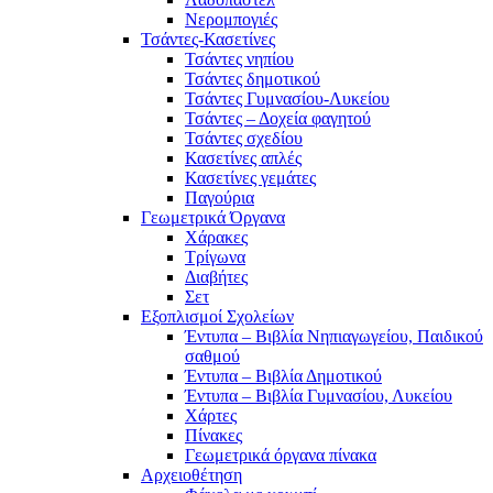
Νερομπογιές
Τσάντες-Κασετίνες
Τσάντες νηπίου
Τσάντες δημοτικού
Τσάντες Γυμνασίου-Λυκείου
Τσάντες – Δοχεία φαγητού
Τσάντες σχεδίου
Κασετίνες απλές
Κασετίνες γεμάτες
Παγούρια
Γεωμετρικά Όργανα
Χάρακες
Τρίγωνα
Διαβήτες
Σετ
Εξοπλισμοί Σχολείων
Έντυπα – Βιβλία Νηπιαγωγείου, Παιδικού
σαθμού
Έντυπα – Βιβλία Δημοτικού
Έντυπα – Βιβλία Γυμνασίου, Λυκείου
Χάρτες
Πίνακες
Γεωμετρικά όργανα πίνακα
Αρχειοθέτηση