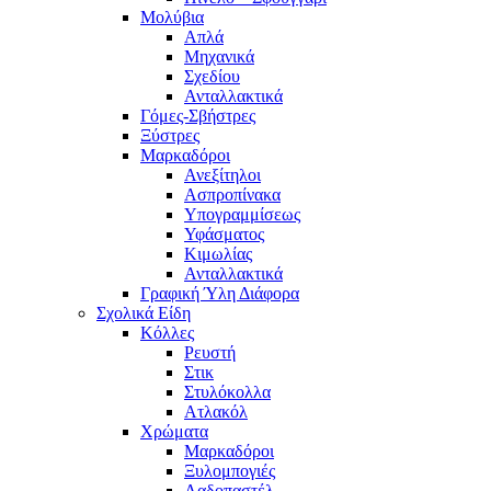
Μολύβια
Απλά
Μηχανικά
Σχεδίου
Ανταλλακτικά
Γόμες-Σβήστρες
Ξύστρες
Μαρκαδόροι
Ανεξίτηλοι
Ασπροπίνακα
Υπογραμμίσεως
Υφάσματος
Κιμωλίας
Ανταλλακτικά
Γραφική Ύλη Διάφορα
Σχολικά Είδη
Κόλλες
Ρευστή
Στικ
Στυλόκολλα
Ατλακόλ
Χρώματα
Μαρκαδόροι
Ξυλομπογιές
Λαδοπαστέλ