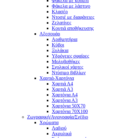
Φάκελα με κουμπί
Φάκελα με λάστιχο
Κλασέρ
Ντοσιέ με διαφάνειες
Ζελατίνες
Κουτιά αποθήκευσης
Αξεσουάρ
Αριθμητήρια
Κύβοι
Ξυλάκια
Υδρόγειες σφαίρες
Μολυβοθήκες
Σχολικοί χάρτες
Ντύσιμο βιβλίων
Χαρτιά-Χαρτόνια
Χαρτιά Α4
Χαρτιά Α3
Χαρτόνια Α4
Χαρτόνια Α3
Χαρτόνια 50Χ70
Χαρτόνια 70Χ100
Ζωγραφική/Αγιογραφία/Σχέδιο
Χρώματα
Λαδιού
Ακρυλικά