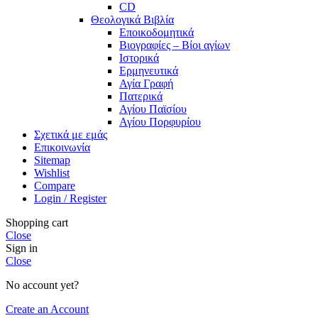
CD
Θεολογικά Βιβλία
Εποικοδομητικά
Βιογραφίες – Βίοι αγίων
Ιστορικά
Ερμηνευτικά
Αγία Γραφή
Πατερικά
Αγίου Παϊσίου
Αγίου Πορφυρίου
Σχετικά με εμάς
Επικοινωνία
Sitemap
Wishlist
Compare
Login / Register
Shopping cart
Close
Sign in
Close
No account yet?
Create an Account