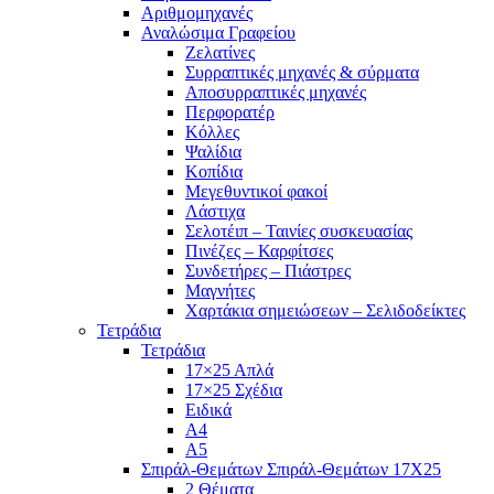
Αριθμομηχανές
Αναλώσιμα Γραφείου
Ζελατίνες
Συρραπτικές μηχανές & σύρματα
Αποσυρραπτικές μηχανές
Περφορατέρ
Κόλλες
Ψαλίδια
Κοπίδια
Μεγεθυντικοί φακοί
Λάστιχα
Σελοτέιπ – Ταινίες συσκευασίας
Πινέζες – Καρφίτσες
Συνδετήρες – Πιάστρες
Μαγνήτες
Χαρτάκια σημειώσεων – Σελιδοδείκτες
Τετράδια
Τετράδια
17×25 Απλά
17×25 Σχέδια
Ειδικά
Α4
Α5
Σπιράλ-Θεμάτων Σπιράλ-Θεμάτων 17Χ25
2 Θέματα