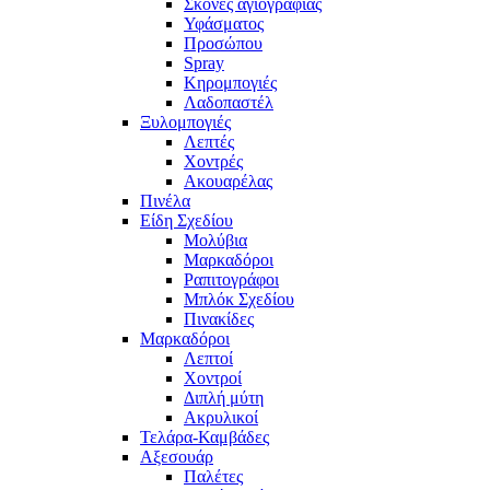
Σκόνες αγιογραφίας
Υφάσματος
Προσώπου
Spray
Κηρομπογιές
Λαδοπαστέλ
Ξυλομπογιές
Λεπτές
Χοντρές
Ακουαρέλας
Πινέλα
Είδη Σχεδίου
Μολύβια
Μαρκαδόροι
Ραπιτογράφοι
Μπλόκ Σχεδίου
Πινακίδες
Μαρκαδόροι
Λεπτοί
Χοντροί
Διπλή μύτη
Ακρυλικοί
Τελάρα-Καμβάδες
Αξεσουάρ
Παλέτες