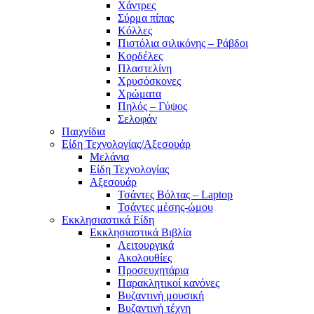
Χάντρες
Σύρμα πίπας
Κόλλες
Πιστόλια σιλικόνης – Ράβδοι
Κορδέλες
Πλαστελίνη
Χρυσόσκονες
Χρώματα
Πηλός – Γύψος
Σελοφάν
Παιχνίδια
Είδη Τεχνολογίας/Αξεσουάρ
Μελάνια
Είδη Τεχνολογίας
Αξεσουάρ
Τσάντες Βόλτας – Laptop
Τσάντες μέσης-ώμου
Εκκλησιαστικά Είδη
Εκκλησιαστικά Βιβλία
Λειτουργικά
Ακολουθίες
Προσευχητάρια
Παρακλητικοί κανόνες
Βυζαντινή μουσική
Βυζαντινή τέχνη