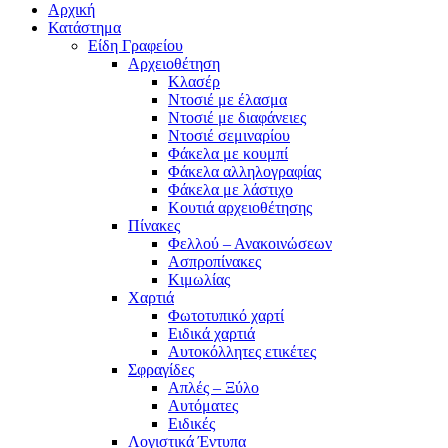
Αρχική
Κατάστημα
Είδη Γραφείου
Αρχειοθέτηση
Κλασέρ
Ντοσιέ με έλασμα
Ντοσιέ με διαφάνειες
Ντοσιέ σεμιναρίου
Φάκελα με κουμπί
Φάκελα αλληλογραφίας
Φάκελα με λάστιχο
Κουτιά αρχειοθέτησης
Πίνακες
Φελλού – Ανακοινώσεων
Ασπροπίνακες
Κιμωλίας
Χαρτιά
Φωτοτυπικό χαρτί
Ειδικά χαρτιά
Αυτοκόλλητες ετικέτες
Σφραγίδες
Απλές – Ξύλο
Αυτόματες
Ειδικές
Λογιστικά Έντυπα