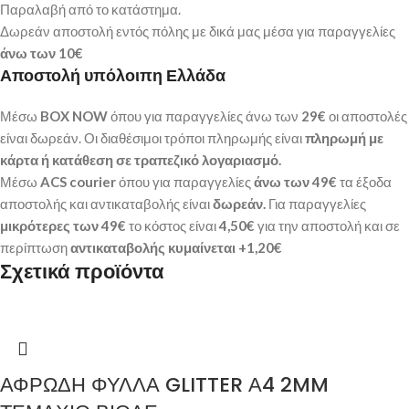
Παραλαβή από το κατάστημα.
Δωρεάν αποστολή εντός πόλης με δικά μας μέσα για παραγγελίες
άνω των
10€
Αποστολή υπόλοιπη Ελλάδα
Μέσω
BOX NOW
όπου για παραγγελίες άνω των
29€
οι αποστολές
είναι δωρεάν. Οι διαθέσιμοι τρόποι πληρωμής είναι
πληρωμή με
κάρτα ή κατάθεση σε τραπεζικό λογαριασμό.
Μέσω
ACS courier
όπου για παραγγελίες
άνω των 49€
τα έξοδα
αποστολής και αντικαταβολής είναι
δωρεάν.
Για παραγγελίες
μικρότερες των 49€
το κόστος είναι
4,50€
για την αποστολή και σε
περίπτωση
αντικαταβολής κυμαίνεται +1,20€
Σχετικά προϊόντα
ΑΦΡΩΔΗ ΦΥΛΛΑ GLITTER Α4 2MM