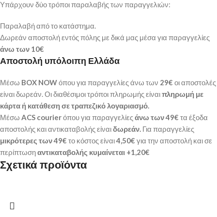
Υπάρχουν δύο τρόποι παραλαβής των παραγγελιών:
Παραλαβή από το κατάστημα.
Δωρεάν αποστολή εντός πόλης με δικά μας μέσα για παραγγελίες
άνω των
10€
Αποστολή υπόλοιπη Ελλάδα
Μέσω
BOX NOW
όπου για παραγγελίες άνω των
29€
οι αποστολές
είναι δωρεάν. Οι διαθέσιμοι τρόποι πληρωμής είναι
πληρωμή με
κάρτα ή κατάθεση σε τραπεζικό λογαριασμό.
Μέσω
ACS courier
όπου για παραγγελίες
άνω των 49€
τα έξοδα
αποστολής και αντικαταβολής είναι
δωρεάν.
Για παραγγελίες
μικρότερες των 49€
το κόστος είναι
4,50€
για την αποστολή και σε
περίπτωση
αντικαταβολής κυμαίνεται +1,20€
Σχετικά προϊόντα