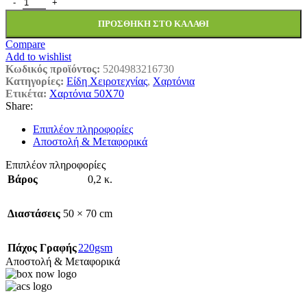
ΧΑΡΤΟΝΙ FΑΒΙ 50Χ70 ΒΥΘΟΣ 1455033 ποσότητα
ΠΡΟΣΘΉΚΗ ΣΤΟ ΚΑΛΆΘΙ
Compare
Add to wishlist
Κωδικός προϊόντος:
5204983216730
Κατηγορίες:
Είδη Χειροτεχνίας
,
Χαρτόνια
Ετικέτα:
Χαρτόνια 50Χ70
Share:
Επιπλέον πληροφορίες
Αποστολή & Μεταφορικά
Επιπλέον πληροφορίες
Βάρος
0,2 κ.
Διαστάσεις
50 × 70 cm
Πάχος Γραφής
220gsm
Αποστολή & Μεταφορικά