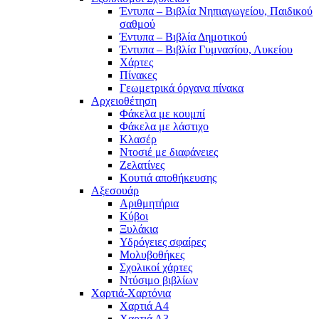
Έντυπα – Βιβλία Νηπιαγωγείου, Παιδικού
σαθμού
Έντυπα – Βιβλία Δημοτικού
Έντυπα – Βιβλία Γυμνασίου, Λυκείου
Χάρτες
Πίνακες
Γεωμετρικά όργανα πίνακα
Αρχειοθέτηση
Φάκελα με κουμπί
Φάκελα με λάστιχο
Κλασέρ
Ντοσιέ με διαφάνειες
Ζελατίνες
Κουτιά αποθήκευσης
Αξεσουάρ
Αριθμητήρια
Κύβοι
Ξυλάκια
Υδρόγειες σφαίρες
Μολυβοθήκες
Σχολικοί χάρτες
Ντύσιμο βιβλίων
Χαρτιά-Χαρτόνια
Χαρτιά Α4
Χαρτιά Α3