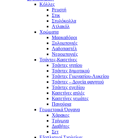
Κόλλες
Ρευστή
Στικ
Στυλόκολλα
Ατλακόλ
Χρώματα
Μαρκαδόροι
Ξυλομπογιές
Λαδοπαστέλ
Νερομπογιές
Τσάντες-Κασετίνες
Τσάντες νηπίου
Τσάντες δημοτικού
Τσάντες Γυμνασίου-Λυκείου
Τσάντες – Δοχεία φαγητού
Τσάντες σχεδίου
Κασετίνες απλές
Κασετίνες γεμάτες
Παγούρια
Γεωμετρικά Όργανα
Χάρακες
Τρίγωνα
Διαβήτες
Σετ
Εξοπλισμοί Σχολείων