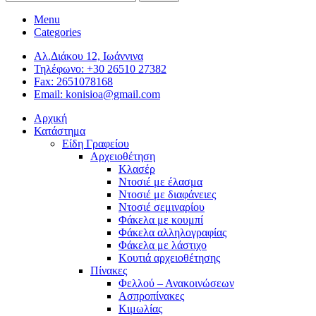
Menu
Categories
Αλ.Διάκου 12, Ιωάννινα
Τηλέφωνο: +30 26510 27382
Fax: 2651078168
Email: konisioa@gmail.com
Αρχική
Κατάστημα
Είδη Γραφείου
Αρχειοθέτηση
Κλασέρ
Ντοσιέ με έλασμα
Ντοσιέ με διαφάνειες
Ντοσιέ σεμιναρίου
Φάκελα με κουμπί
Φάκελα αλληλογραφίας
Φάκελα με λάστιχο
Κουτιά αρχειοθέτησης
Πίνακες
Φελλού – Ανακοινώσεων
Ασπροπίνακες
Κιμωλίας