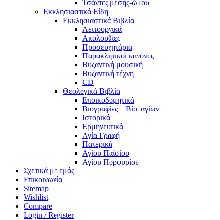
Τσάντες μέσης-ώμου
Εκκλησιαστικά Είδη
Εκκλησιαστικά Βιβλία
Λειτουργικά
Ακολουθίες
Προσευχητάρια
Παρακλητικοί κανόνες
Βυζαντινή μουσική
Βυζαντινή τέχνη
CD
Θεολογικά Βιβλία
Εποικοδομητικά
Βιογραφίες – Βίοι αγίων
Ιστορικά
Ερμηνευτικά
Αγία Γραφή
Πατερικά
Αγίου Παϊσίου
Αγίου Πορφυρίου
Σχετικά με εμάς
Επικοινωνία
Sitemap
Wishlist
Compare
Login / Register