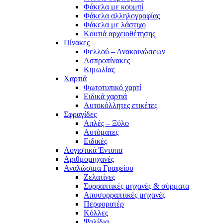
Φάκελα με κουμπί
Φάκελα αλληλογραφίας
Φάκελα με λάστιχο
Κουτιά αρχειοθέτησης
Πίνακες
Φελλού – Ανακοινώσεων
Ασπροπίνακες
Κιμωλίας
Χαρτιά
Φωτοτυπικό χαρτί
Ειδικά χαρτιά
Αυτοκόλλητες ετικέτες
Σφραγίδες
Απλές – Ξύλο
Αυτόματες
Ειδικές
Λογιστικά Έντυπα
Αριθμομηχανές
Αναλώσιμα Γραφείου
Ζελατίνες
Συρραπτικές μηχανές & σύρματα
Αποσυρραπτικές μηχανές
Περφορατέρ
Κόλλες
Ψαλίδια