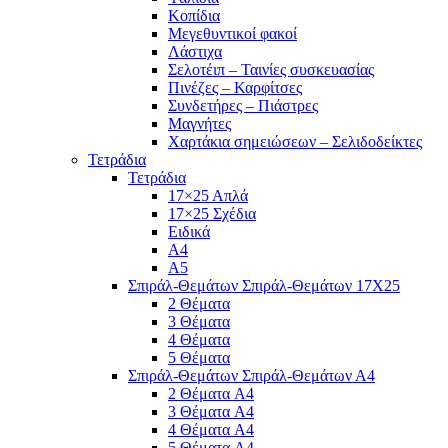
Κοπίδια
Μεγεθυντικοί φακοί
Λάστιχα
Σελοτέιπ – Ταινίες συσκευασίας
Πινέζες – Καρφίτσες
Συνδετήρες – Πιάστρες
Μαγνήτες
Χαρτάκια σημειώσεων – Σελιδοδείκτες
Τετράδια
Τετράδια
17×25 Απλά
17×25 Σχέδια
Ειδικά
Α4
Α5
Σπιράλ-Θεμάτων Σπιράλ-Θεμάτων 17Χ25
2 Θέματα
3 Θέματα
4 Θέματα
5 Θέματα
Σπιράλ-Θεμάτων Σπιράλ-Θεμάτων Α4
2 Θέματα A4
3 Θέματα A4
4 Θέματα A4
5 Θέματα A4