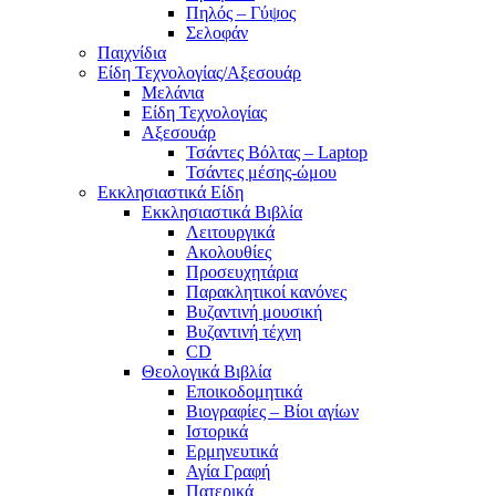
Πηλός – Γύψος
Σελοφάν
Παιχνίδια
Είδη Τεχνολογίας/Αξεσουάρ
Μελάνια
Είδη Τεχνολογίας
Αξεσουάρ
Τσάντες Βόλτας – Laptop
Τσάντες μέσης-ώμου
Εκκλησιαστικά Είδη
Εκκλησιαστικά Βιβλία
Λειτουργικά
Ακολουθίες
Προσευχητάρια
Παρακλητικοί κανόνες
Βυζαντινή μουσική
Βυζαντινή τέχνη
CD
Θεολογικά Βιβλία
Εποικοδομητικά
Βιογραφίες – Βίοι αγίων
Ιστορικά
Ερμηνευτικά
Αγία Γραφή
Πατερικά