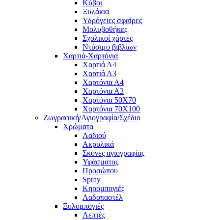
Κύβοι
Ξυλάκια
Υδρόγειες σφαίρες
Μολυβοθήκες
Σχολικοί χάρτες
Ντύσιμο βιβλίων
Χαρτιά-Χαρτόνια
Χαρτιά Α4
Χαρτιά Α3
Χαρτόνια Α4
Χαρτόνια Α3
Χαρτόνια 50Χ70
Χαρτόνια 70Χ100
Ζωγραφική/Αγιογραφία/Σχέδιο
Χρώματα
Λαδιού
Ακρυλικά
Σκόνες αγιογραφίας
Υφάσματος
Προσώπου
Spray
Κηρομπογιές
Λαδοπαστέλ
Ξυλομπογιές
Λεπτές