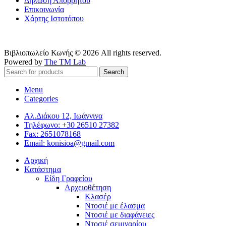
Δήλωση Απορρήτου
Επικοινωνία
Χάρτης Ιστοτόπου
Βιβλιοπωλείο Κωνής © 2026 All rights reserved.
Powered by
The TM Lab
Search
Menu
Categories
Αλ.Διάκου 12, Ιωάννινα
Τηλέφωνο: +30 26510 27382
Fax: 2651078168
Email: konisioa@gmail.com
Αρχική
Κατάστημα
Είδη Γραφείου
Αρχειοθέτηση
Κλασέρ
Ντοσιέ με έλασμα
Ντοσιέ με διαφάνειες
Ντοσιέ σεμιναρίου