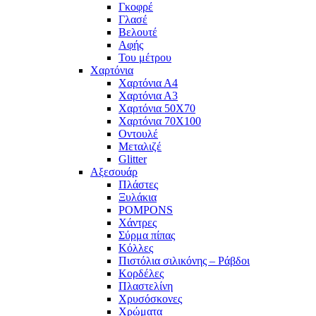
Γκοφρέ
Γλασέ
Βελουτέ
Αφής
Του μέτρου
Χαρτόνια
Χαρτόνια Α4
Χαρτόνια Α3
Χαρτόνια 50Χ70
Χαρτόνια 70Χ100
Οντουλέ
Μεταλιζέ
Glitter
Αξεσουάρ
Πλάστες
Ξυλάκια
POMPONS
Χάντρες
Σύρμα πίπας
Κόλλες
Πιστόλια σιλικόνης – Ράβδοι
Κορδέλες
Πλαστελίνη
Χρυσόσκονες
Χρώματα