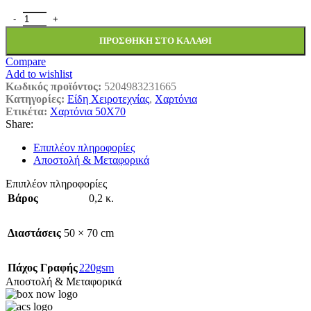
ΧΑΡΤΟΝΙ FΑΒΙ 50Χ70 ΜΙΝΙ ΚΑΡΟ ΚRΑFΤ 1456055 ποσότητα
ΠΡΟΣΘΉΚΗ ΣΤΟ ΚΑΛΆΘΙ
Compare
Add to wishlist
Κωδικός προϊόντος:
5204983231665
Κατηγορίες:
Είδη Χειροτεχνίας
,
Χαρτόνια
Ετικέτα:
Χαρτόνια 50Χ70
Share:
Επιπλέον πληροφορίες
Αποστολή & Μεταφορικά
Επιπλέον πληροφορίες
Βάρος
0,2 κ.
Διαστάσεις
50 × 70 cm
Πάχος Γραφής
220gsm
Αποστολή & Μεταφορικά