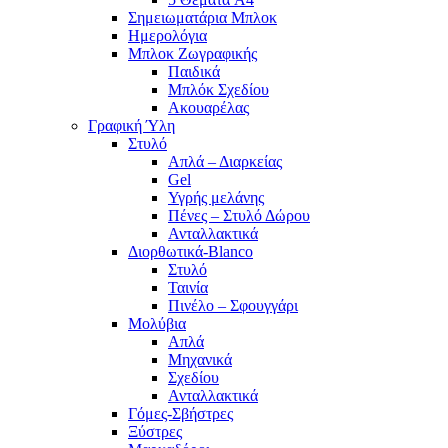
Σημειωματάρια Μπλοκ
Ημερολόγια
Μπλοκ Ζωγραφικής
Παιδικά
Μπλόκ Σχεδίου
Ακουαρέλας
Γραφική Ύλη
Στυλό
Απλά – Διαρκείας
Gel
Υγρής μελάνης
Πένες – Στυλό Δώρου
Ανταλλακτικά
Διορθωτικά-Blanco
Στυλό
Ταινία
Πινέλο – Σφουγγάρι
Μολύβια
Απλά
Μηχανικά
Σχεδίου
Ανταλλακτικά
Γόμες-Σβήστρες
Ξύστρες