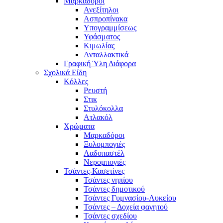
Μαρκαδόροι
Ανεξίτηλοι
Ασπροπίνακα
Υπογραμμίσεως
Υφάσματος
Κιμωλίας
Ανταλλακτικά
Γραφική Ύλη Διάφορα
Σχολικά Είδη
Κόλλες
Ρευστή
Στικ
Στυλόκολλα
Ατλακόλ
Χρώματα
Μαρκαδόροι
Ξυλομπογιές
Λαδοπαστέλ
Νερομπογιές
Τσάντες-Κασετίνες
Τσάντες νηπίου
Τσάντες δημοτικού
Τσάντες Γυμνασίου-Λυκείου
Τσάντες – Δοχεία φαγητού
Τσάντες σχεδίου