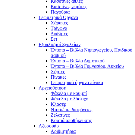
Κασετίνες απλές
Κασετίνες γεμάτες
Παγούρια
Γεωμετρικά Όργανα
Χάρακες
Τρίγωνα
Διαβήτες
Σετ
Εξοπλισμοί Σχολείων
Έντυπα – Βιβλία Νηπιαγωγείου, Παιδικού
σαθμού
Έντυπα – Βιβλία Δημοτικού
Έντυπα – Βιβλία Γυμνασίου, Λυκείου
Χάρτες
Πίνακες
Γεωμετρικά όργανα πίνακα
Αρχειοθέτηση
Φάκελα με κουμπί
Φάκελα με λάστιχο
Κλασέρ
Ντοσιέ με διαφάνειες
Ζελατίνες
Κουτιά αποθήκευσης
Αξεσουάρ
Αριθμητήρια