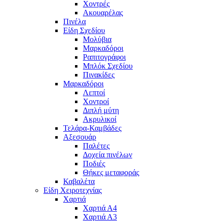
Χοντρές
Ακουαρέλας
Πινέλα
Είδη Σχεδίου
Μολύβια
Μαρκαδόροι
Ραπιτογράφοι
Μπλόκ Σχεδίου
Πινακίδες
Μαρκαδόροι
Λεπτοί
Χοντροί
Διπλή μύτη
Ακρυλικοί
Τελάρα-Καμβάδες
Αξεσουάρ
Παλέτες
Δοχεία πινέλων
Ποδιές
Θήκες μεταφοράς
Καβαλέτα
Είδη Χειροτεχνίας
Χαρτιά
Χαρτιά Α4
Χαρτιά Α3