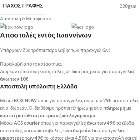
ΠΆΧΟΣ ΓΡΑΦΉΣ
220gsm
Αποστολή & Μεταφορικά
Αποστολές εντός Ιωαννίνων
Υπάρχουν δύο τρόποι παραλαβής των παραγγελιών:
Παραλαβή από το κατάστημα.
Δωρεάν αποστολή εντός πόλης με δικά μας μέσα για παραγγελίες
άνω των
10€
Αποστολή υπόλοιπη Ελλάδα
Μέσω
BOX NOW
όπου για παραγγελίες άνω των
29€
οι αποστολές
είναι δωρεάν. Οι διαθέσιμοι τρόποι πληρωμής είναι
πληρωμή με
κάρτα ή κατάθεση σε τραπεζικό λογαριασμό.
Μέσω
ACS courier
όπου για παραγγελίες
άνω των 49€
τα έξοδα
αποστολής και αντικαταβολής είναι
δωρεάν.
Για παραγγελίες
μικρότερες των 49€
το κόστος είναι
4,50€
για την αποστολή και σε