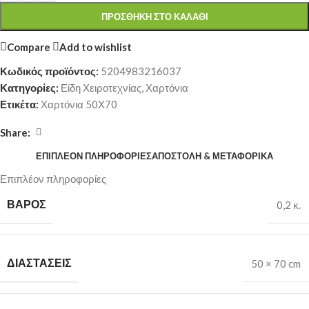
ΠΡΟΣΘΉΚΗ ΣΤΟ ΚΑΛΆΘΙ
Compare
Add to wishlist
Κωδικός προϊόντος:
5204983216037
Κατηγορίες:
Είδη Χειροτεχνίας
,
Χαρτόνια
Ετικέτα:
Χαρτόνια 50Χ70
Share:
ΕΠΙΠΛΈΟΝ ΠΛΗΡΟΦΟΡΊΕΣ
ΑΠΟΣΤΟΛΉ & ΜΕΤΑΦΟΡΙΚΆ
Επιπλέον πληροφορίες
ΒΆΡΟΣ
0,2 κ.
ΔΙΑΣΤΆΣΕΙΣ
50 × 70 cm