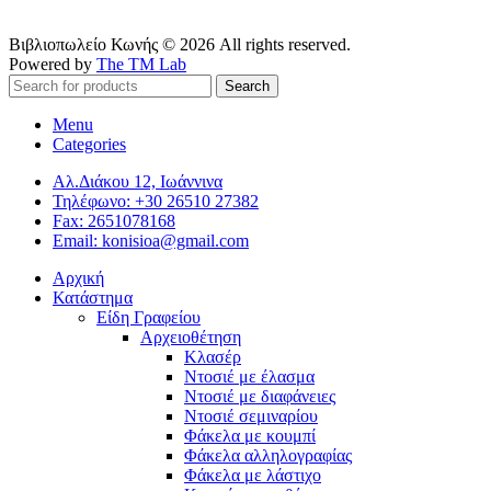
Βιβλιοπωλείο Κωνής © 2026 All rights reserved.
Powered by
The TM Lab
Search
Menu
Categories
Αλ.Διάκου 12, Ιωάννινα
Τηλέφωνο: +30 26510 27382
Fax: 2651078168
Email: konisioa@gmail.com
Αρχική
Κατάστημα
Είδη Γραφείου
Αρχειοθέτηση
Κλασέρ
Ντοσιέ με έλασμα
Ντοσιέ με διαφάνειες
Ντοσιέ σεμιναρίου
Φάκελα με κουμπί
Φάκελα αλληλογραφίας
Φάκελα με λάστιχο