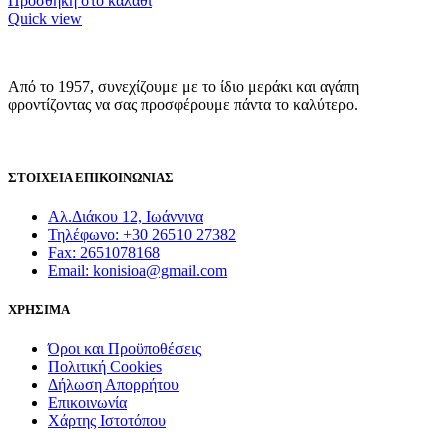
Προσθήκη στο καλάθι
Quick view
Από το 1957, συνεχίζουμε με το ίδιο μεράκι και αγάπη
φροντίζοντας να σας προσφέρουμε πάντα το καλύτερο.
ΣΤΟΙΧΕΙΑ ΕΠΙΚΟΙΝΩΝΙΑΣ
Αλ.Διάκου 12, Ιωάννινα
Τηλέφωνο: +30 26510 27382
Fax: 2651078168
Email: konisioa@gmail.com
ΧΡΗΣΙΜΑ
Όροι και Προϋποθέσεις
Πολιτική Cookies
Δήλωση Απορρήτου
Επικοινωνία
Χάρτης Ιστοτόπου