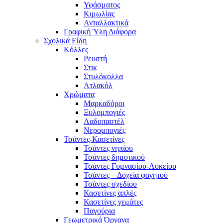
Υφάσματος
Κιμωλίας
Ανταλλακτικά
Γραφική Ύλη Διάφορα
Σχολικά Είδη
Κόλλες
Ρευστή
Στικ
Στυλόκολλα
Ατλακόλ
Χρώματα
Μαρκαδόροι
Ξυλομπογιές
Λαδοπαστέλ
Νερομπογιές
Τσάντες-Κασετίνες
Τσάντες νηπίου
Τσάντες δημοτικού
Τσάντες Γυμνασίου-Λυκείου
Τσάντες – Δοχεία φαγητού
Τσάντες σχεδίου
Κασετίνες απλές
Κασετίνες γεμάτες
Παγούρια
Γεωμετρικά Όργανα