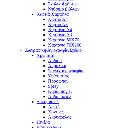
Σχολικοί χάρτες
Ντύσιμο βιβλίων
Χαρτιά-Χαρτόνια
Χαρτιά Α4
Χαρτιά Α3
Χαρτόνια Α4
Χαρτόνια Α3
Χαρτόνια 50Χ70
Χαρτόνια 70Χ100
Ζωγραφική/Αγιογραφία/Σχέδιο
Χρώματα
Λαδιού
Ακρυλικά
Σκόνες αγιογραφίας
Υφάσματος
Προσώπου
Spray
Κηρομπογιές
Λαδοπαστέλ
Ξυλομπογιές
Λεπτές
Χοντρές
Ακουαρέλας
Πινέλα
Είδη Σχεδίου