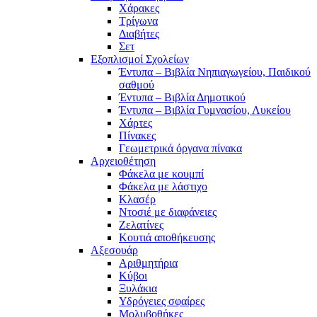
Χάρακες
Τρίγωνα
Διαβήτες
Σετ
Εξοπλισμοί Σχολείων
Έντυπα – Βιβλία Νηπιαγωγείου, Παιδικού
σαθμού
Έντυπα – Βιβλία Δημοτικού
Έντυπα – Βιβλία Γυμνασίου, Λυκείου
Χάρτες
Πίνακες
Γεωμετρικά όργανα πίνακα
Αρχειοθέτηση
Φάκελα με κουμπί
Φάκελα με λάστιχο
Κλασέρ
Ντοσιέ με διαφάνειες
Ζελατίνες
Κουτιά αποθήκευσης
Αξεσουάρ
Αριθμητήρια
Κύβοι
Ξυλάκια
Υδρόγειες σφαίρες
Μολυβοθήκες