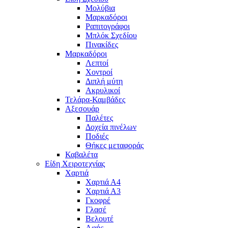
Μολύβια
Μαρκαδόροι
Ραπιτογράφοι
Μπλόκ Σχεδίου
Πινακίδες
Μαρκαδόροι
Λεπτοί
Χοντροί
Διπλή μύτη
Ακρυλικοί
Τελάρα-Καμβάδες
Αξεσουάρ
Παλέτες
Δοχεία πινέλων
Ποδιές
Θήκες μεταφοράς
Καβαλέτα
Είδη Χειροτεχνίας
Χαρτιά
Χαρτιά Α4
Χαρτιά Α3
Γκοφρέ
Γλασέ
Βελουτέ
Αφής