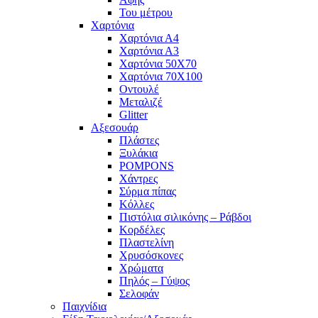
Του μέτρου
Χαρτόνια
Χαρτόνια Α4
Χαρτόνια Α3
Χαρτόνια 50Χ70
Χαρτόνια 70Χ100
Οντουλέ
Μεταλιζέ
Glitter
Αξεσουάρ
Πλάστες
Ξυλάκια
POMPONS
Χάντρες
Σύρμα πίπας
Κόλλες
Πιστόλια σιλικόνης – Ράβδοι
Κορδέλες
Πλαστελίνη
Χρυσόσκονες
Χρώματα
Πηλός – Γύψος
Σελοφάν
Παιχνίδια