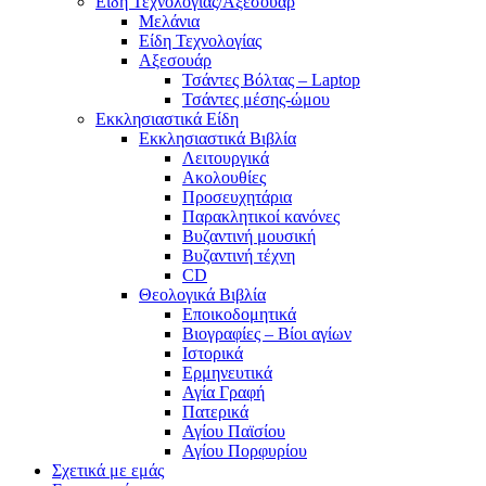
Είδη Τεχνολογίας/Αξεσουάρ
Μελάνια
Είδη Τεχνολογίας
Αξεσουάρ
Τσάντες Βόλτας – Laptop
Τσάντες μέσης-ώμου
Εκκλησιαστικά Είδη
Εκκλησιαστικά Βιβλία
Λειτουργικά
Ακολουθίες
Προσευχητάρια
Παρακλητικοί κανόνες
Βυζαντινή μουσική
Βυζαντινή τέχνη
CD
Θεολογικά Βιβλία
Εποικοδομητικά
Βιογραφίες – Βίοι αγίων
Ιστορικά
Ερμηνευτικά
Αγία Γραφή
Πατερικά
Αγίου Παϊσίου
Αγίου Πορφυρίου
Σχετικά με εμάς