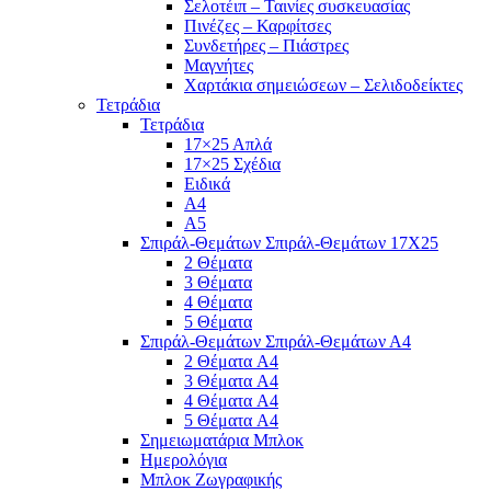
Σελοτέιπ – Ταινίες συσκευασίας
Πινέζες – Καρφίτσες
Συνδετήρες – Πιάστρες
Μαγνήτες
Χαρτάκια σημειώσεων – Σελιδοδείκτες
Τετράδια
Τετράδια
17×25 Απλά
17×25 Σχέδια
Ειδικά
Α4
Α5
Σπιράλ-Θεμάτων Σπιράλ-Θεμάτων 17Χ25
2 Θέματα
3 Θέματα
4 Θέματα
5 Θέματα
Σπιράλ-Θεμάτων Σπιράλ-Θεμάτων Α4
2 Θέματα A4
3 Θέματα A4
4 Θέματα A4
5 Θέματα A4
Σημειωματάρια Μπλοκ
Ημερολόγια
Μπλοκ Ζωγραφικής