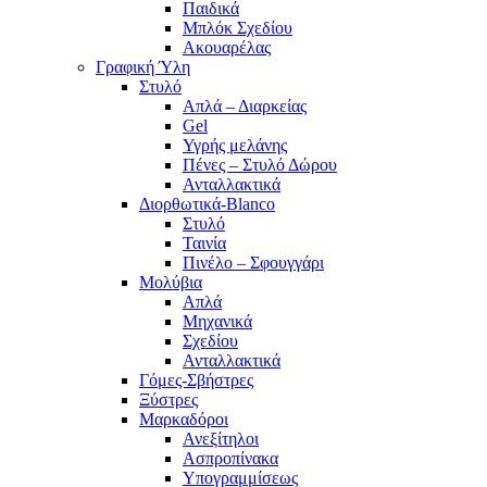
Παιδικά
Μπλόκ Σχεδίου
Ακουαρέλας
Γραφική Ύλη
Στυλό
Απλά – Διαρκείας
Gel
Υγρής μελάνης
Πένες – Στυλό Δώρου
Ανταλλακτικά
Διορθωτικά-Blanco
Στυλό
Ταινία
Πινέλο – Σφουγγάρι
Μολύβια
Απλά
Μηχανικά
Σχεδίου
Ανταλλακτικά
Γόμες-Σβήστρες
Ξύστρες
Μαρκαδόροι
Ανεξίτηλοι
Ασπροπίνακα
Υπογραμμίσεως