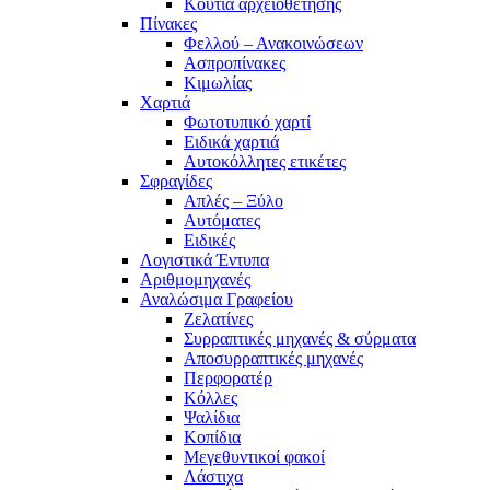
Κουτιά αρχειοθέτησης
Πίνακες
Φελλού – Ανακοινώσεων
Ασπροπίνακες
Κιμωλίας
Χαρτιά
Φωτοτυπικό χαρτί
Ειδικά χαρτιά
Αυτοκόλλητες ετικέτες
Σφραγίδες
Απλές – Ξύλο
Αυτόματες
Ειδικές
Λογιστικά Έντυπα
Αριθμομηχανές
Αναλώσιμα Γραφείου
Ζελατίνες
Συρραπτικές μηχανές & σύρματα
Αποσυρραπτικές μηχανές
Περφορατέρ
Κόλλες
Ψαλίδια
Κοπίδια
Μεγεθυντικοί φακοί
Λάστιχα