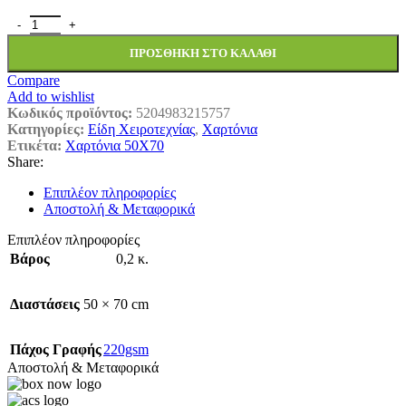
ΧΑΡΤΟΝΙ FΑΒΙ 50Χ70 ΜΙΝΙ ΠΟΥΑ ΠΕΤΡΟΛ.1456013 ποσότητα
ΠΡΟΣΘΉΚΗ ΣΤΟ ΚΑΛΆΘΙ
Compare
Add to wishlist
Κωδικός προϊόντος:
5204983215757
Κατηγορίες:
Είδη Χειροτεχνίας
,
Χαρτόνια
Ετικέτα:
Χαρτόνια 50Χ70
Share:
Επιπλέον πληροφορίες
Αποστολή & Μεταφορικά
Επιπλέον πληροφορίες
Βάρος
0,2 κ.
Διαστάσεις
50 × 70 cm
Πάχος Γραφής
220gsm
Αποστολή & Μεταφορικά