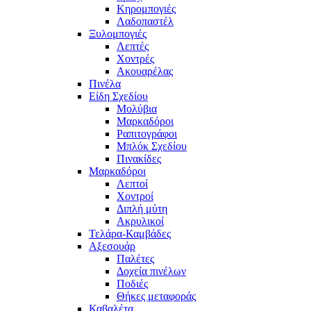
Κηρομπογιές
Λαδοπαστέλ
Ξυλομπογιές
Λεπτές
Χοντρές
Ακουαρέλας
Πινέλα
Είδη Σχεδίου
Μολύβια
Μαρκαδόροι
Ραπιτογράφοι
Μπλόκ Σχεδίου
Πινακίδες
Μαρκαδόροι
Λεπτοί
Χοντροί
Διπλή μύτη
Ακρυλικοί
Τελάρα-Καμβάδες
Αξεσουάρ
Παλέτες
Δοχεία πινέλων
Ποδιές
Θήκες μεταφοράς
Καβαλέτα