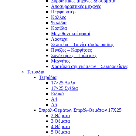
Συρραπτικές μηχανές & σύρματα
Αποσυρραπτικές μηχανές
Περφορατέρ
Κόλλες
Ψαλίδια
Κοπίδια
Μεγεθυντικοί φακοί
Λάστιχα
Σελοτέιπ – Ταινίες συσκευασίας
Πινέζες – Καρφίτσες
Συνδετήρες – Πιάστρες
Μαγνήτες
Χαρτάκια σημειώσεων – Σελιδοδείκτες
Τετράδια
Τετράδια
17×25 Απλά
17×25 Σχέδια
Ειδικά
Α4
Α5
Σπιράλ-Θεμάτων Σπιράλ-Θεμάτων 17Χ25
2 Θέματα
3 Θέματα
4 Θέματα
5 Θέματα