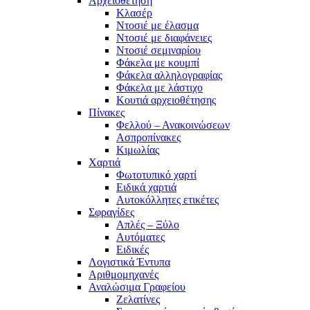
Αρχειοθέτηση
Κλασέρ
Ντοσιέ με έλασμα
Ντοσιέ με διαφάνειες
Ντοσιέ σεμιναρίου
Φάκελα με κουμπί
Φάκελα αλληλογραφίας
Φάκελα με λάστιχο
Κουτιά αρχειοθέτησης
Πίνακες
Φελλού – Ανακοινώσεων
Ασπροπίνακες
Κιμωλίας
Χαρτιά
Φωτοτυπικό χαρτί
Ειδικά χαρτιά
Αυτοκόλλητες ετικέτες
Σφραγίδες
Απλές – Ξύλο
Αυτόματες
Ειδικές
Λογιστικά Έντυπα
Αριθμομηχανές
Αναλώσιμα Γραφείου
Ζελατίνες