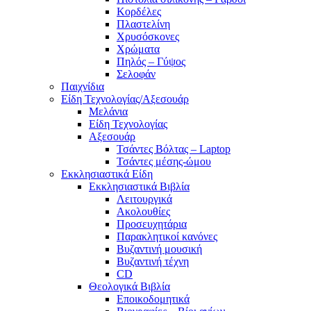
Κορδέλες
Πλαστελίνη
Χρυσόσκονες
Χρώματα
Πηλός – Γύψος
Σελοφάν
Παιχνίδια
Είδη Τεχνολογίας/Αξεσουάρ
Μελάνια
Είδη Τεχνολογίας
Αξεσουάρ
Τσάντες Βόλτας – Laptop
Τσάντες μέσης-ώμου
Εκκλησιαστικά Είδη
Εκκλησιαστικά Βιβλία
Λειτουργικά
Ακολουθίες
Προσευχητάρια
Παρακλητικοί κανόνες
Βυζαντινή μουσική
Βυζαντινή τέχνη
CD
Θεολογικά Βιβλία
Εποικοδομητικά