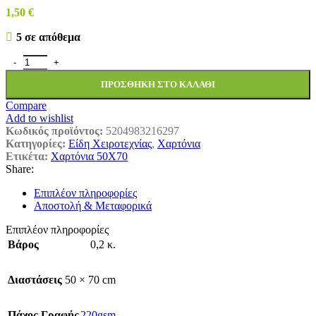
1,50
€
5 σε απόθεμα
ΧΑΡΤΟΝΙ FΑΒΙ 50Χ70 ΜΙΝΙ ΡΙΓΕ ΛΙΛΑ.1456040 ποσότητα
ΠΡΟΣΘΉΚΗ ΣΤΟ ΚΑΛΆΘΙ
Compare
Add to wishlist
Κωδικός προϊόντος:
5204983216297
Κατηγορίες:
Είδη Χειροτεχνίας
,
Χαρτόνια
Ετικέτα:
Χαρτόνια 50Χ70
Share:
Επιπλέον πληροφορίες
Αποστολή & Μεταφορικά
Επιπλέον πληροφορίες
Βάρος
0,2 κ.
Διαστάσεις
50 × 70 cm
Πάχος Γραφής
220gsm