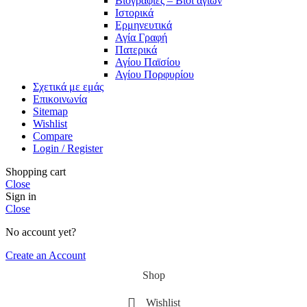
Βιογραφίες – Βίοι αγίων
Ιστορικά
Ερμηνευτικά
Αγία Γραφή
Πατερικά
Αγίου Παϊσίου
Αγίου Πορφυρίου
Σχετικά με εμάς
Επικοινωνία
Sitemap
Wishlist
Compare
Login / Register
Shopping cart
Close
Sign in
Close
No account yet?
Create an Account
Shop
Wishlist