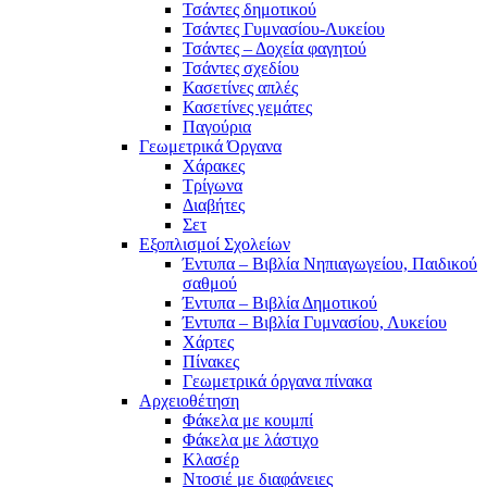
Τσάντες δημοτικού
Τσάντες Γυμνασίου-Λυκείου
Τσάντες – Δοχεία φαγητού
Τσάντες σχεδίου
Κασετίνες απλές
Κασετίνες γεμάτες
Παγούρια
Γεωμετρικά Όργανα
Χάρακες
Τρίγωνα
Διαβήτες
Σετ
Εξοπλισμοί Σχολείων
Έντυπα – Βιβλία Νηπιαγωγείου, Παιδικού
σαθμού
Έντυπα – Βιβλία Δημοτικού
Έντυπα – Βιβλία Γυμνασίου, Λυκείου
Χάρτες
Πίνακες
Γεωμετρικά όργανα πίνακα
Αρχειοθέτηση
Φάκελα με κουμπί
Φάκελα με λάστιχο
Κλασέρ
Ντοσιέ με διαφάνειες