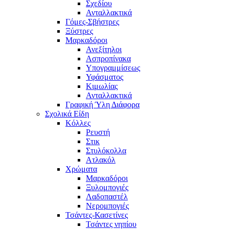
Σχεδίου
Ανταλλακτικά
Γόμες-Σβήστρες
Ξύστρες
Μαρκαδόροι
Ανεξίτηλοι
Ασπροπίνακα
Υπογραμμίσεως
Υφάσματος
Κιμωλίας
Ανταλλακτικά
Γραφική Ύλη Διάφορα
Σχολικά Είδη
Κόλλες
Ρευστή
Στικ
Στυλόκολλα
Ατλακόλ
Χρώματα
Μαρκαδόροι
Ξυλομπογιές
Λαδοπαστέλ
Νερομπογιές
Τσάντες-Κασετίνες
Τσάντες νηπίου