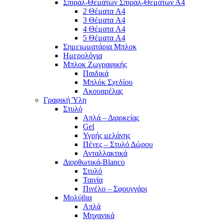
Σπιράλ-Θεμάτων Σπιράλ-Θεμάτων Α4
2 Θέματα A4
3 Θέματα A4
4 Θέματα A4
5 Θέματα A4
Σημειωματάρια Μπλοκ
Ημερολόγια
Μπλοκ Ζωγραφικής
Παιδικά
Μπλόκ Σχεδίου
Ακουαρέλας
Γραφική Ύλη
Στυλό
Απλά – Διαρκείας
Gel
Υγρής μελάνης
Πένες – Στυλό Δώρου
Ανταλλακτικά
Διορθωτικά-Blanco
Στυλό
Ταινία
Πινέλο – Σφουγγάρι
Μολύβια
Απλά
Μηχανικά