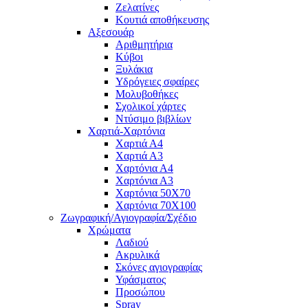
Ζελατίνες
Κουτιά αποθήκευσης
Αξεσουάρ
Αριθμητήρια
Κύβοι
Ξυλάκια
Υδρόγειες σφαίρες
Μολυβοθήκες
Σχολικοί χάρτες
Ντύσιμο βιβλίων
Χαρτιά-Χαρτόνια
Χαρτιά Α4
Χαρτιά Α3
Χαρτόνια Α4
Χαρτόνια Α3
Χαρτόνια 50Χ70
Χαρτόνια 70Χ100
Ζωγραφική/Αγιογραφία/Σχέδιο
Χρώματα
Λαδιού
Ακρυλικά
Σκόνες αγιογραφίας
Υφάσματος
Προσώπου
Spray