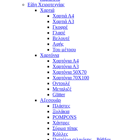
Είδη Χειροτεχνίας
Χαρτιά
Χαρτιά Α4
Χαρτιά Α3
Γκοφρέ
Γλασέ
Βελουτέ
Αφής
Του μέτρου
Χαρτόνια
Χαρτόνια Α4
Χαρτόνια Α3
Χαρτόνια 50Χ70
Χαρτόνια 70Χ100
Οντουλέ
Μεταλιζέ
Glitter
Αξεσουάρ
Πλάστες
Ξυλάκια
POMPONS
Χάντρες
Σύρμα πίπας
Κόλλες
Πιστόλια σιλικόνης – Ράβδοι