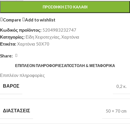
ΠΡΟΣΘΉΚΗ ΣΤΟ ΚΑΛΆΘΙ
Compare
Add to wishlist
Κωδικός προϊόντος:
5204983232747
Κατηγορίες:
Είδη Χειροτεχνίας
,
Χαρτόνια
Ετικέτα:
Χαρτόνια 50Χ70
Share:
ΕΠΙΠΛΈΟΝ ΠΛΗΡΟΦΟΡΊΕΣ
ΑΠΟΣΤΟΛΉ & ΜΕΤΑΦΟΡΙΚΆ
Επιπλέον πληροφορίες
ΒΆΡΟΣ
0,2 κ.
ΔΙΑΣΤΆΣΕΙΣ
50 × 70 cm