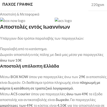
ΠΆΧΟΣ ΓΡΑΦΉΣ
220gsm
Αποστολή & Μεταφορικά
Αποστολές εντός Ιωαννίνων
Υπάρχουν δύο τρόποι παραλαβής των παραγγελιών:
Παραλαβή από το κατάστημα.
Δωρεάν αποστολή εντός πόλης με δικά μας μέσα για παραγγελίες
άνω των
10€
Αποστολή υπόλοιπη Ελλάδα
Μέσω
BOX NOW
όπου για παραγγελίες άνω των
29€
οι αποστολές
είναι δωρεάν. Οι διαθέσιμοι τρόποι πληρωμής είναι
πληρωμή με
κάρτα ή κατάθεση σε τραπεζικό λογαριασμό.
Μέσω
ACS courier
όπου για παραγγελίες
άνω των 49€
τα έξοδα
αποστολής και αντικαταβολής είναι
δωρεάν.
Για παραγγελίες
μικρότερες των 49€
το κόστος είναι
4,50€
για την αποστολή και σε