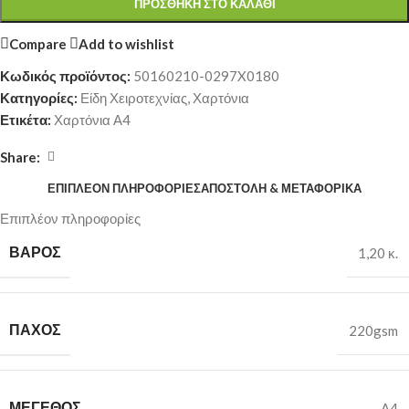
ΠΡΟΣΘΉΚΗ ΣΤΟ ΚΑΛΆΘΙ
Compare
Add to wishlist
Κωδικός προϊόντος:
50160210-0297X0180
Κατηγορίες:
Είδη Χειροτεχνίας
,
Χαρτόνια
Ετικέτα:
Χαρτόνια Α4
Share:
ΕΠΙΠΛΈΟΝ ΠΛΗΡΟΦΟΡΊΕΣ
ΑΠΟΣΤΟΛΉ & ΜΕΤΑΦΟΡΙΚΆ
Επιπλέον πληροφορίες
ΒΆΡΟΣ
1,20 κ.
ΠΆΧΟΣ
220gsm
ΜΈΓΕΘΟΣ
A4