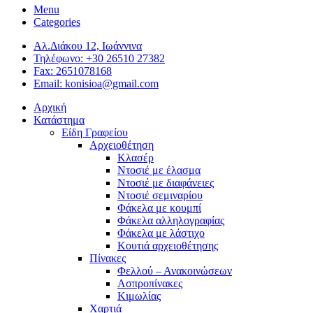
Menu
Categories
Αλ.Διάκου 12, Ιωάννινα
Τηλέφωνο: +30 26510 27382
Fax: 2651078168
Email: konisioa@gmail.com
Αρχική
Κατάστημα
Είδη Γραφείου
Αρχειοθέτηση
Κλασέρ
Ντοσιέ με έλασμα
Ντοσιέ με διαφάνειες
Ντοσιέ σεμιναρίου
Φάκελα με κουμπί
Φάκελα αλληλογραφίας
Φάκελα με λάστιχο
Κουτιά αρχειοθέτησης
Πίνακες
Φελλού – Ανακοινώσεων
Ασπροπίνακες
Κιμωλίας
Χαρτιά