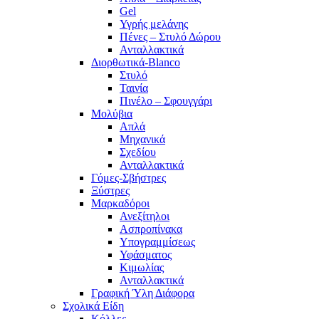
Gel
Υγρής μελάνης
Πένες – Στυλό Δώρου
Ανταλλακτικά
Διορθωτικά-Blanco
Στυλό
Ταινία
Πινέλο – Σφουγγάρι
Μολύβια
Απλά
Μηχανικά
Σχεδίου
Ανταλλακτικά
Γόμες-Σβήστρες
Ξύστρες
Μαρκαδόροι
Ανεξίτηλοι
Ασπροπίνακα
Υπογραμμίσεως
Υφάσματος
Κιμωλίας
Ανταλλακτικά
Γραφική Ύλη Διάφορα
Σχολικά Είδη
Κόλλες