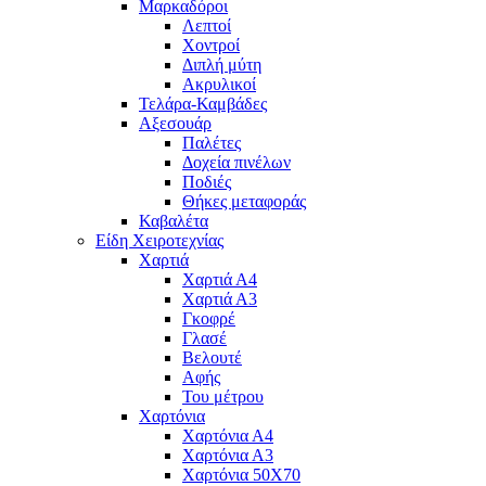
Μαρκαδόροι
Λεπτοί
Χοντροί
Διπλή μύτη
Ακρυλικοί
Τελάρα-Καμβάδες
Αξεσουάρ
Παλέτες
Δοχεία πινέλων
Ποδιές
Θήκες μεταφοράς
Καβαλέτα
Είδη Χειροτεχνίας
Χαρτιά
Χαρτιά Α4
Χαρτιά Α3
Γκοφρέ
Γλασέ
Βελουτέ
Αφής
Του μέτρου
Χαρτόνια
Χαρτόνια Α4
Χαρτόνια Α3
Χαρτόνια 50Χ70