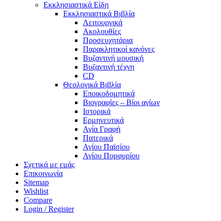
Εκκλησιαστικά Είδη
Εκκλησιαστικά Βιβλία
Λειτουργικά
Ακολουθίες
Προσευχητάρια
Παρακλητικοί κανόνες
Βυζαντινή μουσική
Βυζαντινή τέχνη
CD
Θεολογικά Βιβλία
Εποικοδομητικά
Βιογραφίες – Βίοι αγίων
Ιστορικά
Ερμηνευτικά
Αγία Γραφή
Πατερικά
Αγίου Παϊσίου
Αγίου Πορφυρίου
Σχετικά με εμάς
Επικοινωνία
Sitemap
Wishlist
Compare
Login / Register