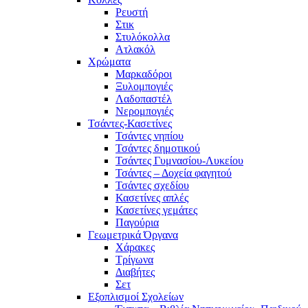
Ρευστή
Στικ
Στυλόκολλα
Ατλακόλ
Χρώματα
Μαρκαδόροι
Ξυλομπογιές
Λαδοπαστέλ
Νερομπογιές
Τσάντες-Κασετίνες
Τσάντες νηπίου
Τσάντες δημοτικού
Τσάντες Γυμνασίου-Λυκείου
Τσάντες – Δοχεία φαγητού
Τσάντες σχεδίου
Κασετίνες απλές
Κασετίνες γεμάτες
Παγούρια
Γεωμετρικά Όργανα
Χάρακες
Τρίγωνα
Διαβήτες
Σετ
Εξοπλισμοί Σχολείων