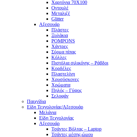
Χαρτόνια 70Χ100
Οντουλέ
Μεταλιζέ
Glitter
Αξεσουάρ
Πλάστες
Ξυλάκια
POMPONS
Χάντρες
Σύρμα πίπας
Κόλλες
Πιστόλια σιλικόνης – Ράβδοι
Κορδέλες
Πλαστελίνη
Χρυσόσκονες
Χρώματα
Πηλός – Γύψος
Σελοφάν
Παιχνίδια
Είδη Τεχνολογίας/Αξεσουάρ
Μελάνια
Είδη Τεχνολογίας
Αξεσουάρ
Τσάντες Βόλτας – Laptop
Τσάντες μέσης-ώμου