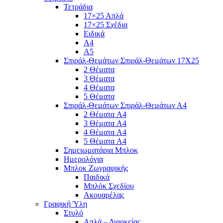
Τετράδια
17×25 Απλά
17×25 Σχέδια
Ειδικά
Α4
Α5
Σπιράλ-Θεμάτων Σπιράλ-Θεμάτων 17Χ25
2 Θέματα
3 Θέματα
4 Θέματα
5 Θέματα
Σπιράλ-Θεμάτων Σπιράλ-Θεμάτων Α4
2 Θέματα A4
3 Θέματα A4
4 Θέματα A4
5 Θέματα A4
Σημειωματάρια Μπλοκ
Ημερολόγια
Μπλοκ Ζωγραφικής
Παιδικά
Μπλόκ Σχεδίου
Ακουαρέλας
Γραφική Ύλη
Στυλό
Απλά – Διαρκείας