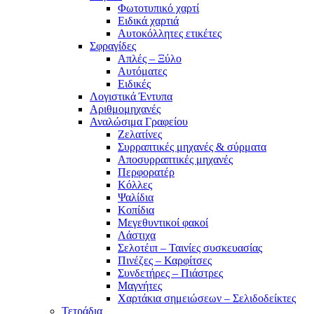
Φωτοτυπικό χαρτί
Ειδικά χαρτιά
Αυτοκόλλητες ετικέτες
Σφραγίδες
Απλές – Ξύλο
Αυτόματες
Ειδικές
Λογιστικά Έντυπα
Αριθμομηχανές
Αναλώσιμα Γραφείου
Ζελατίνες
Συρραπτικές μηχανές & σύρματα
Αποσυρραπτικές μηχανές
Περφορατέρ
Κόλλες
Ψαλίδια
Κοπίδια
Μεγεθυντικοί φακοί
Λάστιχα
Σελοτέιπ – Ταινίες συσκευασίας
Πινέζες – Καρφίτσες
Συνδετήρες – Πιάστρες
Μαγνήτες
Χαρτάκια σημειώσεων – Σελιδοδείκτες
Τετράδια