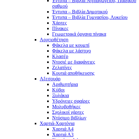
Έντυπα – Βιβλία Νηπιαγωγείου, Παιδικού
σαθμού
Έντυπα – Βιβλία Δημοτικού
Έντυπα – Βιβλία Γυμνασίου, Λυκείου
Χάρτες
Πίνακες
Γεωμετρικά όργανα πίνακα
Αρχειοθέτηση
Φάκελα με κουμπί
Φάκελα με λάστιχο
Κλασέρ
Ντοσιέ με διαφάνειες
Ζελατίνες
Κουτιά αποθήκευσης
Αξεσουάρ
Αριθμητήρια
Κύβοι
Ξυλάκια
Υδρόγειες σφαίρες
Μολυβοθήκες
Σχολικοί χάρτες
Ντύσιμο βιβλίων
Χαρτιά-Χαρτόνια
Χαρτιά Α4
Χαρτιά Α3