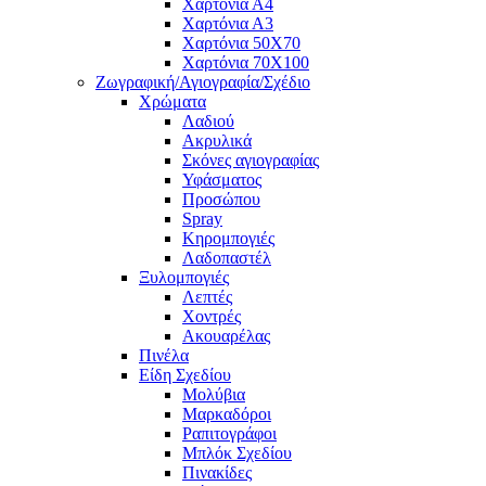
Χαρτόνια Α4
Χαρτόνια Α3
Χαρτόνια 50Χ70
Χαρτόνια 70Χ100
Ζωγραφική/Αγιογραφία/Σχέδιο
Χρώματα
Λαδιού
Ακρυλικά
Σκόνες αγιογραφίας
Υφάσματος
Προσώπου
Spray
Κηρομπογιές
Λαδοπαστέλ
Ξυλομπογιές
Λεπτές
Χοντρές
Ακουαρέλας
Πινέλα
Είδη Σχεδίου
Μολύβια
Μαρκαδόροι
Ραπιτογράφοι
Μπλόκ Σχεδίου
Πινακίδες