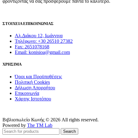
φροντίζοντας να σας προσφέρουμε πάντα το καλύτερο.
ΣΤΟΙΧΕΙΑ ΕΠΙΚΟΙΝΩΝΙΑΣ
Αλ.Διάκου 12, Ιωάννινα
Τηλέφωνο: +30 26510 27382
Fax: 2651078168
Email: konisioa@gmail.com
ΧΡΗΣΙΜΑ
Όροι και Προϋποθέσεις
Πολιτική Cookies
Δήλωση Απορρήτου
Επικοινωνία
Χάρτης Ιστοτόπου
Βιβλιοπωλείο Κωνής © 2026 All rights reserved.
Powered by
The TM Lab
Search