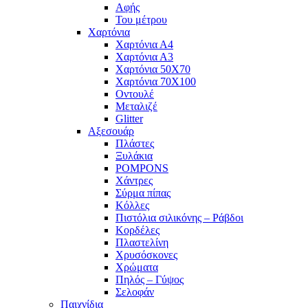
Αφής
Του μέτρου
Χαρτόνια
Χαρτόνια Α4
Χαρτόνια Α3
Χαρτόνια 50Χ70
Χαρτόνια 70Χ100
Οντουλέ
Μεταλιζέ
Glitter
Αξεσουάρ
Πλάστες
Ξυλάκια
POMPONS
Χάντρες
Σύρμα πίπας
Κόλλες
Πιστόλια σιλικόνης – Ράβδοι
Κορδέλες
Πλαστελίνη
Χρυσόσκονες
Χρώματα
Πηλός – Γύψος
Σελοφάν
Παιχνίδια