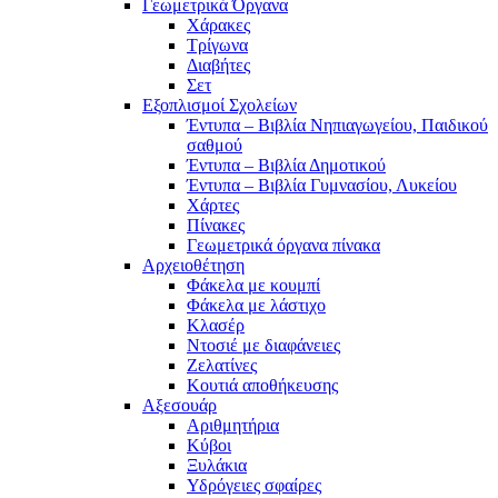
Γεωμετρικά Όργανα
Χάρακες
Τρίγωνα
Διαβήτες
Σετ
Εξοπλισμοί Σχολείων
Έντυπα – Βιβλία Νηπιαγωγείου, Παιδικού
σαθμού
Έντυπα – Βιβλία Δημοτικού
Έντυπα – Βιβλία Γυμνασίου, Λυκείου
Χάρτες
Πίνακες
Γεωμετρικά όργανα πίνακα
Αρχειοθέτηση
Φάκελα με κουμπί
Φάκελα με λάστιχο
Κλασέρ
Ντοσιέ με διαφάνειες
Ζελατίνες
Κουτιά αποθήκευσης
Αξεσουάρ
Αριθμητήρια
Κύβοι
Ξυλάκια
Υδρόγειες σφαίρες