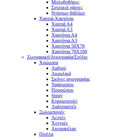
Μολυβοθήκες
Σχολικοί χάρτες
Ντύσιμο βιβλίων
Χαρτιά-Χαρτόνια
Χαρτιά Α4
Χαρτιά Α3
Χαρτόνια Α4
Χαρτόνια Α3
Χαρτόνια 50Χ70
Χαρτόνια 70Χ100
Ζωγραφική/Αγιογραφία/Σχέδιο
Χρώματα
Λαδιού
Ακρυλικά
Σκόνες αγιογραφίας
Υφάσματος
Προσώπου
Spray
Κηρομπογιές
Λαδοπαστέλ
Ξυλομπογιές
Λεπτές
Χοντρές
Ακουαρέλας
Πινέλα