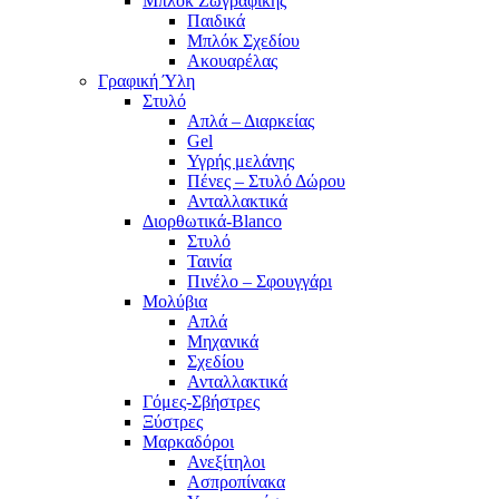
Μπλοκ Ζωγραφικής
Παιδικά
Μπλόκ Σχεδίου
Ακουαρέλας
Γραφική Ύλη
Στυλό
Απλά – Διαρκείας
Gel
Υγρής μελάνης
Πένες – Στυλό Δώρου
Ανταλλακτικά
Διορθωτικά-Blanco
Στυλό
Ταινία
Πινέλο – Σφουγγάρι
Μολύβια
Απλά
Μηχανικά
Σχεδίου
Ανταλλακτικά
Γόμες-Σβήστρες
Ξύστρες
Μαρκαδόροι
Ανεξίτηλοι
Ασπροπίνακα