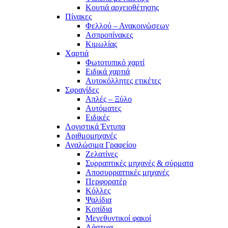
Κουτιά αρχειοθέτησης
Πίνακες
Φελλού – Ανακοινώσεων
Ασπροπίνακες
Κιμωλίας
Χαρτιά
Φωτοτυπικό χαρτί
Ειδικά χαρτιά
Αυτοκόλλητες ετικέτες
Σφραγίδες
Απλές – Ξύλο
Αυτόματες
Ειδικές
Λογιστικά Έντυπα
Αριθμομηχανές
Αναλώσιμα Γραφείου
Ζελατίνες
Συρραπτικές μηχανές & σύρματα
Αποσυρραπτικές μηχανές
Περφορατέρ
Κόλλες
Ψαλίδια
Κοπίδια
Μεγεθυντικοί φακοί
Λάστιχα