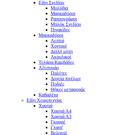
Είδη Σχεδίου
Μολύβια
Μαρκαδόροι
Ραπιτογράφοι
Μπλόκ Σχεδίου
Πινακίδες
Μαρκαδόροι
Λεπτοί
Χοντροί
Διπλή μύτη
Ακρυλικοί
Τελάρα-Καμβάδες
Αξεσουάρ
Παλέτες
Δοχεία πινέλων
Ποδιές
Θήκες μεταφοράς
Καβαλέτα
Είδη Χειροτεχνίας
Χαρτιά
Χαρτιά Α4
Χαρτιά Α3
Γκοφρέ
Γλασέ
Βελουτέ