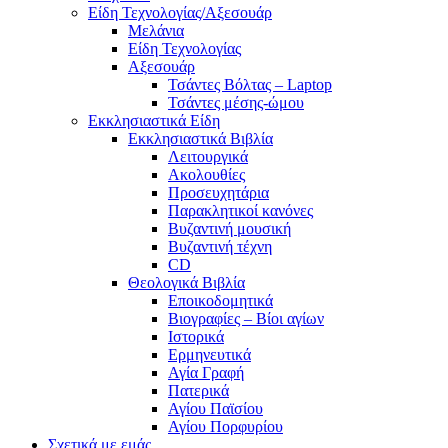
Είδη Τεχνολογίας/Αξεσουάρ
Μελάνια
Είδη Τεχνολογίας
Αξεσουάρ
Τσάντες Βόλτας – Laptop
Τσάντες μέσης-ώμου
Εκκλησιαστικά Είδη
Εκκλησιαστικά Βιβλία
Λειτουργικά
Ακολουθίες
Προσευχητάρια
Παρακλητικοί κανόνες
Βυζαντινή μουσική
Βυζαντινή τέχνη
CD
Θεολογικά Βιβλία
Εποικοδομητικά
Βιογραφίες – Βίοι αγίων
Ιστορικά
Ερμηνευτικά
Αγία Γραφή
Πατερικά
Αγίου Παϊσίου
Αγίου Πορφυρίου
Σχετικά με εμάς