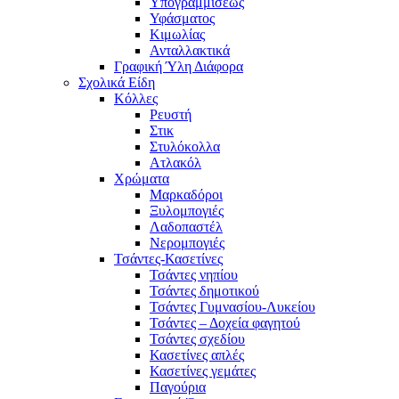
Υπογραμμίσεως
Υφάσματος
Κιμωλίας
Ανταλλακτικά
Γραφική Ύλη Διάφορα
Σχολικά Είδη
Κόλλες
Ρευστή
Στικ
Στυλόκολλα
Ατλακόλ
Χρώματα
Μαρκαδόροι
Ξυλομπογιές
Λαδοπαστέλ
Νερομπογιές
Τσάντες-Κασετίνες
Τσάντες νηπίου
Τσάντες δημοτικού
Τσάντες Γυμνασίου-Λυκείου
Τσάντες – Δοχεία φαγητού
Τσάντες σχεδίου
Κασετίνες απλές
Κασετίνες γεμάτες
Παγούρια