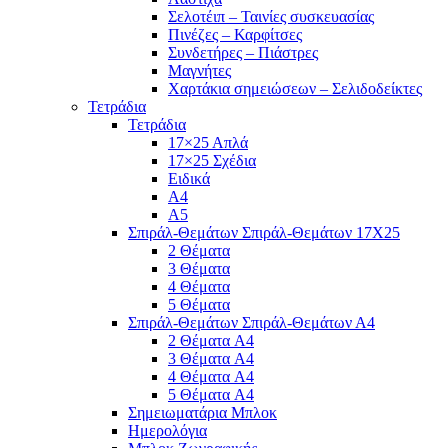
Σελοτέιπ – Ταινίες συσκευασίας
Πινέζες – Καρφίτσες
Συνδετήρες – Πιάστρες
Μαγνήτες
Χαρτάκια σημειώσεων – Σελιδοδείκτες
Τετράδια
Τετράδια
17×25 Απλά
17×25 Σχέδια
Ειδικά
Α4
Α5
Σπιράλ-Θεμάτων Σπιράλ-Θεμάτων 17Χ25
2 Θέματα
3 Θέματα
4 Θέματα
5 Θέματα
Σπιράλ-Θεμάτων Σπιράλ-Θεμάτων Α4
2 Θέματα A4
3 Θέματα A4
4 Θέματα A4
5 Θέματα A4
Σημειωματάρια Μπλοκ
Ημερολόγια