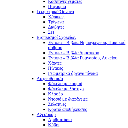
Κασετίνες γεμάτες
Παγούρια
Γεωμετρικά Όργανα
Χάρακες
Τρίγωνα
Διαβήτες
Σετ
Εξοπλισμοί Σχολείων
Έντυπα – Βιβλία Νηπιαγωγείου, Παιδικού
σαθμού
Έντυπα – Βιβλία Δημοτικού
Έντυπα – Βιβλία Γυμνασίου, Λυκείου
Χάρτες
Πίνακες
Γεωμετρικά όργανα πίνακα
Αρχειοθέτηση
Φάκελα με κουμπί
Φάκελα με λάστιχο
Κλασέρ
Ντοσιέ με διαφάνειες
Ζελατίνες
Κουτιά αποθήκευσης
Αξεσουάρ
Αριθμητήρια
Κύβοι