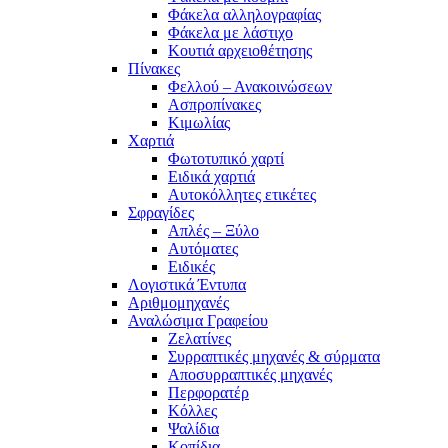
Φάκελα αλληλογραφίας
Φάκελα με λάστιχο
Κουτιά αρχειοθέτησης
Πίνακες
Φελλού – Ανακοινώσεων
Ασπροπίνακες
Κιμωλίας
Χαρτιά
Φωτοτυπικό χαρτί
Ειδικά χαρτιά
Αυτοκόλλητες ετικέτες
Σφραγίδες
Απλές – Ξύλο
Αυτόματες
Ειδικές
Λογιστικά Έντυπα
Αριθμομηχανές
Αναλώσιμα Γραφείου
Ζελατίνες
Συρραπτικές μηχανές & σύρματα
Αποσυρραπτικές μηχανές
Περφορατέρ
Κόλλες
Ψαλίδια
Κοπίδια