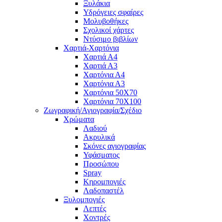
Ξυλάκια
Υδρόγειες σφαίρες
Μολυβοθήκες
Σχολικοί χάρτες
Ντύσιμο βιβλίων
Χαρτιά-Χαρτόνια
Χαρτιά Α4
Χαρτιά Α3
Χαρτόνια Α4
Χαρτόνια Α3
Χαρτόνια 50Χ70
Χαρτόνια 70Χ100
Ζωγραφική/Αγιογραφία/Σχέδιο
Χρώματα
Λαδιού
Ακρυλικά
Σκόνες αγιογραφίας
Υφάσματος
Προσώπου
Spray
Κηρομπογιές
Λαδοπαστέλ
Ξυλομπογιές
Λεπτές
Χοντρές