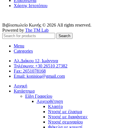
Επικοινωνία
Χάρτης Ιστοτόπου
Βιβλιοπωλείο Κωνής © 2026 All rights reserved.
Powered by
The TM Lab
Search
Menu
Categories
Αλ.Διάκου 12, Ιωάννινα
Τηλέφωνο: +30 26510 27382
Fax: 2651078168
Email: konisioa@gmail.com
Αρχική
Κατάστημα
Είδη Γραφείου
Αρχειοθέτηση
Κλασέρ
Ντοσιέ με έλασμα
Ντοσιέ με διαφάνειες
Ντοσιέ σεμιναρίου
Φάκελα με κουμπί