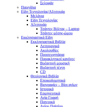
Σελοφάν
Παιχνίδια
Είδη Τεχνολογίας/Αξεσουάρ
Μελάνια
Είδη Τεχνολογίας
Αξεσουάρ
Τσάντες Βόλτας – Laptop
Τσάντες μέσης-ώμου
Εκκλησιαστικά Είδη
Εκκλησιαστικά Βιβλία
Λειτουργικά
Ακολουθίες
Προσευχητάρια
Παρακλητικοί κανόνες
Βυζαντινή μουσική
Βυζαντινή τέχνη
CD
Θεολογικά Βιβλία
Εποικοδομητικά
Βιογραφίες – Βίοι αγίων
Ιστορικά
Ερμηνευτικά
Αγία Γραφή
Πατερικά
Αγίου Παϊσίου