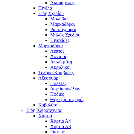
Ακουαρέλας
Πινέλα
Είδη Σχεδίου
Μολύβια
Μαρκαδόροι
Ραπιτογράφοι
Μπλόκ Σχεδίου
Πινακίδες
Μαρκαδόροι
Λεπτοί
Χοντροί
Διπλή μύτη
Ακρυλικοί
Τελάρα-Καμβάδες
Αξεσουάρ
Παλέτες
Δοχεία πινέλων
Ποδιές
Θήκες μεταφοράς
Καβαλέτα
Είδη Χειροτεχνίας
Χαρτιά
Χαρτιά Α4
Χαρτιά Α3
Γκοφρέ