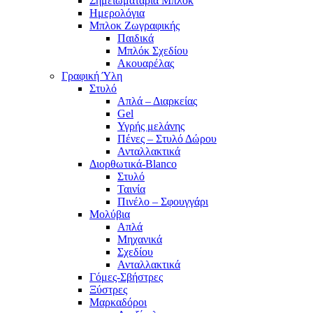
Σημειωματάρια Μπλοκ
Ημερολόγια
Μπλοκ Ζωγραφικής
Παιδικά
Μπλόκ Σχεδίου
Ακουαρέλας
Γραφική Ύλη
Στυλό
Απλά – Διαρκείας
Gel
Υγρής μελάνης
Πένες – Στυλό Δώρου
Ανταλλακτικά
Διορθωτικά-Blanco
Στυλό
Ταινία
Πινέλο – Σφουγγάρι
Μολύβια
Απλά
Μηχανικά
Σχεδίου
Ανταλλακτικά
Γόμες-Σβήστρες
Ξύστρες
Μαρκαδόροι