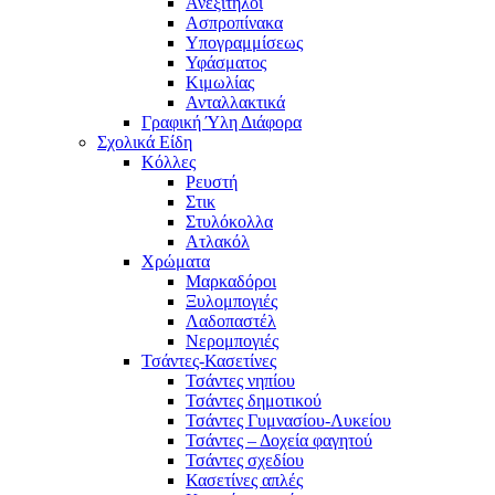
Ανεξίτηλοι
Ασπροπίνακα
Υπογραμμίσεως
Υφάσματος
Κιμωλίας
Ανταλλακτικά
Γραφική Ύλη Διάφορα
Σχολικά Είδη
Κόλλες
Ρευστή
Στικ
Στυλόκολλα
Ατλακόλ
Χρώματα
Μαρκαδόροι
Ξυλομπογιές
Λαδοπαστέλ
Νερομπογιές
Τσάντες-Κασετίνες
Τσάντες νηπίου
Τσάντες δημοτικού
Τσάντες Γυμνασίου-Λυκείου
Τσάντες – Δοχεία φαγητού
Τσάντες σχεδίου
Κασετίνες απλές