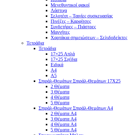
Μεγεθυντικοί φακοί
Λάστιχα
Σελοτέιπ – Ταινίες συσκευασίας
Πινέζες – Καρφίτσες
Συνδετήρες – Πιάστρες
Μαγνήτες
Χαρτάκια σημειώσεων – Σελιδοδείκτες
Τετράδια
Τετράδια
17×25 Απλά
17×25 Σχέδια
Ειδικά
Α4
Α5
Σπιράλ-Θεμάτων Σπιράλ-Θεμάτων 17Χ25
2 Θέματα
3 Θέματα
4 Θέματα
5 Θέματα
Σπιράλ-Θεμάτων Σπιράλ-Θεμάτων Α4
2 Θέματα A4
3 Θέματα A4
4 Θέματα A4
5 Θέματα A4