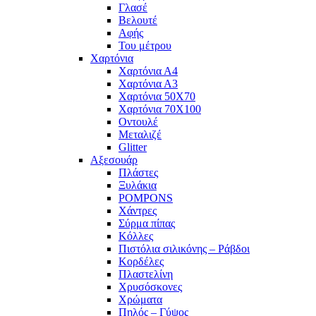
Γλασέ
Βελουτέ
Αφής
Του μέτρου
Χαρτόνια
Χαρτόνια Α4
Χαρτόνια Α3
Χαρτόνια 50Χ70
Χαρτόνια 70Χ100
Οντουλέ
Μεταλιζέ
Glitter
Αξεσουάρ
Πλάστες
Ξυλάκια
POMPONS
Χάντρες
Σύρμα πίπας
Κόλλες
Πιστόλια σιλικόνης – Ράβδοι
Κορδέλες
Πλαστελίνη
Χρυσόσκονες
Χρώματα
Πηλός – Γύψος