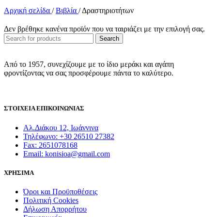
price
τρέχουσα
Αρχική σελίδα
/
Βιβλία
/
Δραστηριοτήτων
was:
τιμή
55,00 €.
είναι:
49,50 €.
Δεν βρέθηκε κανένα προϊόν που να ταιριάζει με την επιλογή σας.
Search
Από το 1957, συνεχίζουμε με το ίδιο μεράκι και αγάπη
φροντίζοντας να σας προσφέρουμε πάντα το καλύτερο.
ΣΤΟΙΧΕΙΑ ΕΠΙΚΟΙΝΩΝΙΑΣ
Αλ.Διάκου 12, Ιωάννινα
Τηλέφωνο: +30 26510 27382
Fax: 2651078168
Email: konisioa@gmail.com
ΧΡΗΣΙΜΑ
Όροι και Προϋποθέσεις
Πολιτική Cookies
Δήλωση Απορρήτου