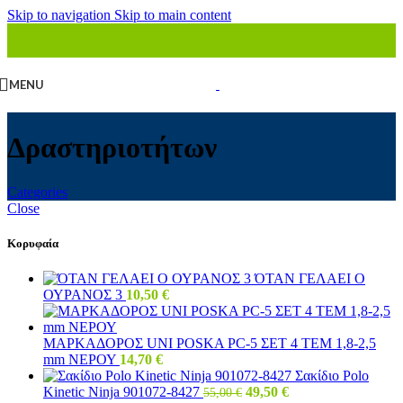
Skip to navigation
Skip to main content
MENU
Δραστηριοτήτων
Categories
Close
Κορυφαία
ΌΤΑΝ ΓΕΛΑΕΙ Ο
ΟΥΡΑΝΟΣ 3
10,50
€
ΜΑΡΚΑΔΟΡΟΣ UNI POSKA PC-5 ΣΕΤ 4 ΤΕΜ 1,8-2,5
mm ΝΕΡΟΥ
14,70
€
Σακίδιο Polo
Original
Η
Kinetic Ninja 901072-8427
49,50
€
55,00
€