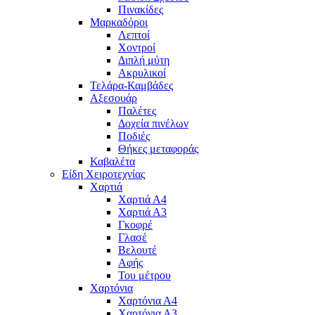
Πινακίδες
Μαρκαδόροι
Λεπτοί
Χοντροί
Διπλή μύτη
Ακρυλικοί
Τελάρα-Καμβάδες
Αξεσουάρ
Παλέτες
Δοχεία πινέλων
Ποδιές
Θήκες μεταφοράς
Καβαλέτα
Είδη Χειροτεχνίας
Χαρτιά
Χαρτιά Α4
Χαρτιά Α3
Γκοφρέ
Γλασέ
Βελουτέ
Αφής
Του μέτρου
Χαρτόνια
Χαρτόνια Α4
Χαρτόνια Α3