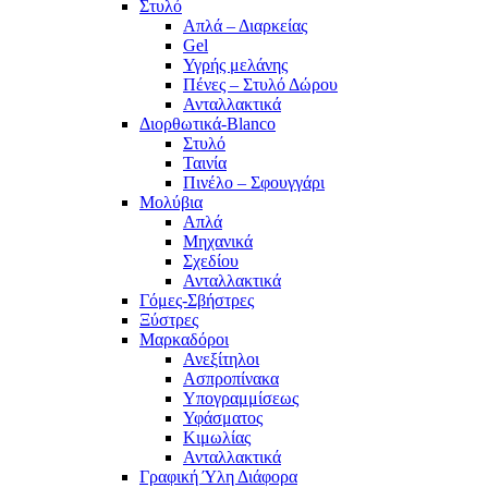
Στυλό
Απλά – Διαρκείας
Gel
Υγρής μελάνης
Πένες – Στυλό Δώρου
Ανταλλακτικά
Διορθωτικά-Blanco
Στυλό
Ταινία
Πινέλο – Σφουγγάρι
Μολύβια
Απλά
Μηχανικά
Σχεδίου
Ανταλλακτικά
Γόμες-Σβήστρες
Ξύστρες
Μαρκαδόροι
Ανεξίτηλοι
Ασπροπίνακα
Υπογραμμίσεως
Υφάσματος
Κιμωλίας
Ανταλλακτικά
Γραφική Ύλη Διάφορα