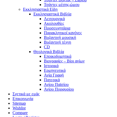
Τσάντες μέσης-ώμου
Εκκλησιαστικά Είδη
Εκκλησιαστικά Βιβλία
Λειτουργικά
Ακολουθίες
Προσευχητάρια
Παρακλητικοί κανόνες
Βυζαντινή μουσική
Βυζαντινή τέχνη
CD
Θεολογικά Βιβλία
Εποικοδομητικά
Βιογραφίες – Βίοι αγίων
Ιστορικά
Ερμηνευτικά
Αγία Γραφή
Πατερικά
Αγίου Παϊσίου
Αγίου Πορφυρίου
Σχετικά με εμάς
Επικοινωνία
Sitemap
Wishlist
Compare