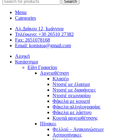
Search
Menu
Categories
Αλ.Διάκου 12, Ιωάννινα
Τηλέφωνο: +30 26510 27382
Fax: 2651078168
Email: konisioa@gmail.com
Αρχική
Κατάστημα
Είδη Γραφείου
Αρχειοθέτηση
Κλασέρ
Ντοσιέ με έλασμα
Ντοσιέ με διαφάνειες
Ντοσιέ σεμιναρίου
Φάκελα με κουμπί
Φάκελα αλληλογραφίας
Φάκελα με λάστιχο
Κουτιά αρχειοθέτησης
Πίνακες
Φελλού – Ανακοινώσεων
Ασπροπίνακες