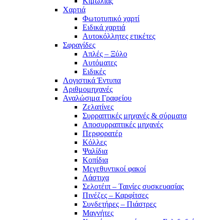
Κιμωλίας
Χαρτιά
Φωτοτυπικό χαρτί
Ειδικά χαρτιά
Αυτοκόλλητες ετικέτες
Σφραγίδες
Απλές – Ξύλο
Αυτόματες
Ειδικές
Λογιστικά Έντυπα
Αριθμομηχανές
Αναλώσιμα Γραφείου
Ζελατίνες
Συρραπτικές μηχανές & σύρματα
Αποσυρραπτικές μηχανές
Περφορατέρ
Κόλλες
Ψαλίδια
Κοπίδια
Μεγεθυντικοί φακοί
Λάστιχα
Σελοτέιπ – Ταινίες συσκευασίας
Πινέζες – Καρφίτσες
Συνδετήρες – Πιάστρες
Μαγνήτες