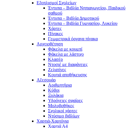
Εξοπλισμοί Σχολείων
Έντυπα – Βιβλία Νηπιαγωγείου, Παιδικού
σαθμού
Έντυπα – Βιβλία Δημοτικού
Έντυπα – Βιβλία Γυμνασίου, Λυκείου
Χάρτες
Πίνακες
Γεωμετρικά όργανα πίνακα
Αρχειοθέτηση
Φάκελα με κουμπί
Φάκελα με λάστιχο
Κλασέρ
Ντοσιέ με διαφάνειες
Ζελατίνες
Κουτιά αποθήκευσης
Αξεσουάρ
Αριθμητήρια
Κύβοι
Ξυλάκια
Υδρόγειες σφαίρες
Μολυβοθήκες
Σχολικοί χάρτες
Ντύσιμο βιβλίων
Χαρτιά-Χαρτόνια
Χαρτιά Α4