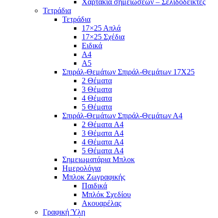
Χαρτάκια σημειώσεων – Σελιδοδείκτες
Τετράδια
Τετράδια
17×25 Απλά
17×25 Σχέδια
Ειδικά
Α4
Α5
Σπιράλ-Θεμάτων Σπιράλ-Θεμάτων 17Χ25
2 Θέματα
3 Θέματα
4 Θέματα
5 Θέματα
Σπιράλ-Θεμάτων Σπιράλ-Θεμάτων Α4
2 Θέματα A4
3 Θέματα A4
4 Θέματα A4
5 Θέματα A4
Σημειωματάρια Μπλοκ
Ημερολόγια
Μπλοκ Ζωγραφικής
Παιδικά
Μπλόκ Σχεδίου
Ακουαρέλας
Γραφική Ύλη