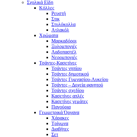
Σχολικά Είδη
Κόλλες
Ρευστή
Στικ
Στυλόκολλα
Ατλακόλ
Χρώματα
Μαρκαδόροι
Ξυλομπογιές
Λαδοπαστέλ
Νερομπογιές
Τσάντες-Κασετίνες
Τσάντες νηπίου
Τσάντες δημοτικού
Τσάντες Γυμνασίου-Λυκείου
Τσάντες – Δοχεία φαγητού
Τσάντες σχεδίου
Κασετίνες απλές
Κασετίνες γεμάτες
Παγούρια
Γεωμετρικά Όργανα
Χάρακες
Τρίγωνα
Διαβήτες
Σετ