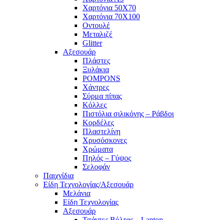
Χαρτόνια 50Χ70
Χαρτόνια 70Χ100
Οντουλέ
Μεταλιζέ
Glitter
Αξεσουάρ
Πλάστες
Ξυλάκια
POMPONS
Χάντρες
Σύρμα πίπας
Κόλλες
Πιστόλια σιλικόνης – Ράβδοι
Κορδέλες
Πλαστελίνη
Χρυσόσκονες
Χρώματα
Πηλός – Γύψος
Σελοφάν
Παιχνίδια
Είδη Τεχνολογίας/Αξεσουάρ
Μελάνια
Είδη Τεχνολογίας
Αξεσουάρ
Τσάντες Βόλτας – Laptop