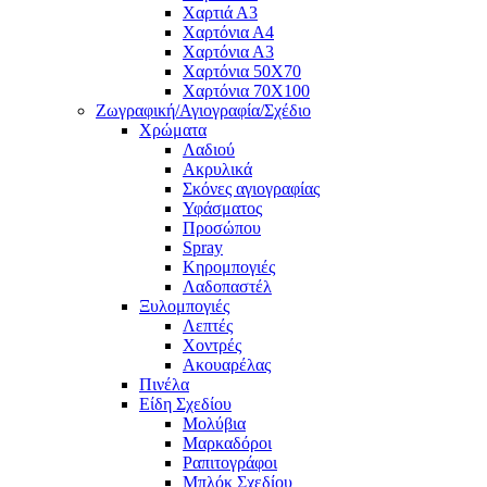
Χαρτιά Α3
Χαρτόνια Α4
Χαρτόνια Α3
Χαρτόνια 50Χ70
Χαρτόνια 70Χ100
Ζωγραφική/Αγιογραφία/Σχέδιο
Χρώματα
Λαδιού
Ακρυλικά
Σκόνες αγιογραφίας
Υφάσματος
Προσώπου
Spray
Κηρομπογιές
Λαδοπαστέλ
Ξυλομπογιές
Λεπτές
Χοντρές
Ακουαρέλας
Πινέλα
Είδη Σχεδίου
Μολύβια
Μαρκαδόροι
Ραπιτογράφοι
Μπλόκ Σχεδίου