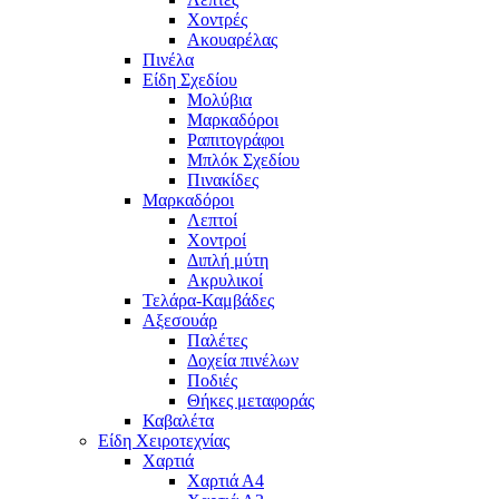
Χοντρές
Ακουαρέλας
Πινέλα
Είδη Σχεδίου
Μολύβια
Μαρκαδόροι
Ραπιτογράφοι
Μπλόκ Σχεδίου
Πινακίδες
Μαρκαδόροι
Λεπτοί
Χοντροί
Διπλή μύτη
Ακρυλικοί
Τελάρα-Καμβάδες
Αξεσουάρ
Παλέτες
Δοχεία πινέλων
Ποδιές
Θήκες μεταφοράς
Καβαλέτα
Είδη Χειροτεχνίας
Χαρτιά
Χαρτιά Α4