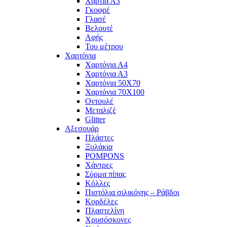
Χαρτιά Α3
Γκοφρέ
Γλασέ
Βελουτέ
Αφής
Του μέτρου
Χαρτόνια
Χαρτόνια Α4
Χαρτόνια Α3
Χαρτόνια 50Χ70
Χαρτόνια 70Χ100
Οντουλέ
Μεταλιζέ
Glitter
Αξεσουάρ
Πλάστες
Ξυλάκια
POMPONS
Χάντρες
Σύρμα πίπας
Κόλλες
Πιστόλια σιλικόνης – Ράβδοι
Κορδέλες
Πλαστελίνη
Χρυσόσκονες