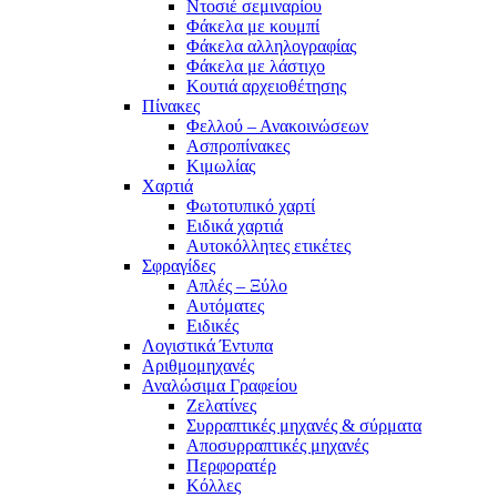
Ντοσιέ σεμιναρίου
Φάκελα με κουμπί
Φάκελα αλληλογραφίας
Φάκελα με λάστιχο
Κουτιά αρχειοθέτησης
Πίνακες
Φελλού – Ανακοινώσεων
Ασπροπίνακες
Κιμωλίας
Χαρτιά
Φωτοτυπικό χαρτί
Ειδικά χαρτιά
Αυτοκόλλητες ετικέτες
Σφραγίδες
Απλές – Ξύλο
Αυτόματες
Ειδικές
Λογιστικά Έντυπα
Αριθμομηχανές
Αναλώσιμα Γραφείου
Ζελατίνες
Συρραπτικές μηχανές & σύρματα
Αποσυρραπτικές μηχανές
Περφορατέρ
Κόλλες