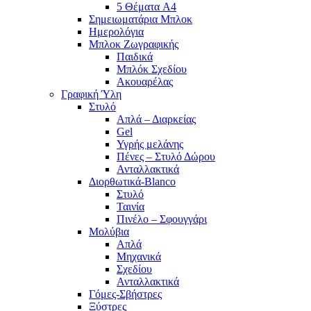
5 Θέματα A4
Σημειωματάρια Μπλοκ
Ημερολόγια
Μπλοκ Ζωγραφικής
Παιδικά
Μπλόκ Σχεδίου
Ακουαρέλας
Γραφική Ύλη
Στυλό
Απλά – Διαρκείας
Gel
Υγρής μελάνης
Πένες – Στυλό Δώρου
Ανταλλακτικά
Διορθωτικά-Blanco
Στυλό
Ταινία
Πινέλο – Σφουγγάρι
Μολύβια
Απλά
Μηχανικά
Σχεδίου
Ανταλλακτικά
Γόμες-Σβήστρες
Ξύστρες