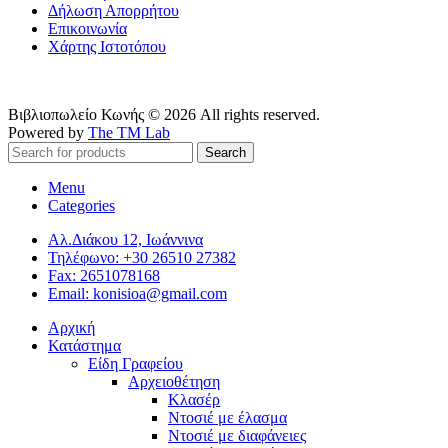
Δήλωση Απορρήτου
Επικοινωνία
Χάρτης Ιστοτόπου
Βιβλιοπωλείο Κωνής © 2026 All rights reserved.
Powered by
The TM Lab
Search
Menu
Categories
Αλ.Διάκου 12, Ιωάννινα
Τηλέφωνο: +30 26510 27382
Fax: 2651078168
Email: konisioa@gmail.com
Αρχική
Κατάστημα
Είδη Γραφείου
Αρχειοθέτηση
Κλασέρ
Ντοσιέ με έλασμα
Ντοσιέ με διαφάνειες