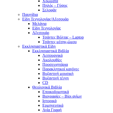
Χρώματα
Πηλός – Γύψος
Σελοφάν
Παιχνίδια
Είδη Τεχνολογίας/Αξεσουάρ
Μελάνια
Είδη Τεχνολογίας
Αξεσουάρ
Τσάντες Βόλτας – Laptop
Τσάντες μέσης-ώμου
Εκκλησιαστικά Είδη
Εκκλησιαστικά Βιβλία
Λειτουργικά
Ακολουθίες
Προσευχητάρια
Παρακλητικοί κανόνες
Βυζαντινή μουσική
Βυζαντινή τέχνη
CD
Θεολογικά Βιβλία
Εποικοδομητικά
Βιογραφίες – Βίοι αγίων
Ιστορικά
Ερμηνευτικά
Αγία Γραφή