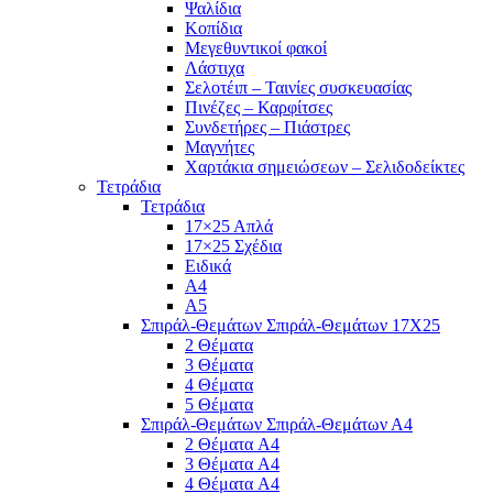
Ψαλίδια
Κοπίδια
Μεγεθυντικοί φακοί
Λάστιχα
Σελοτέιπ – Ταινίες συσκευασίας
Πινέζες – Καρφίτσες
Συνδετήρες – Πιάστρες
Μαγνήτες
Χαρτάκια σημειώσεων – Σελιδοδείκτες
Τετράδια
Τετράδια
17×25 Απλά
17×25 Σχέδια
Ειδικά
Α4
Α5
Σπιράλ-Θεμάτων Σπιράλ-Θεμάτων 17Χ25
2 Θέματα
3 Θέματα
4 Θέματα
5 Θέματα
Σπιράλ-Θεμάτων Σπιράλ-Θεμάτων Α4
2 Θέματα A4
3 Θέματα A4
4 Θέματα A4