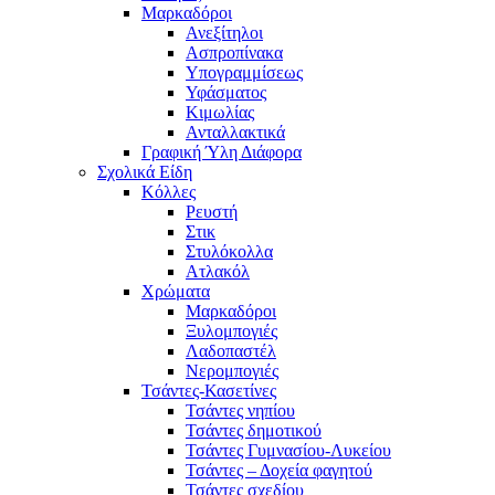
Μαρκαδόροι
Ανεξίτηλοι
Ασπροπίνακα
Υπογραμμίσεως
Υφάσματος
Κιμωλίας
Ανταλλακτικά
Γραφική Ύλη Διάφορα
Σχολικά Είδη
Κόλλες
Ρευστή
Στικ
Στυλόκολλα
Ατλακόλ
Χρώματα
Μαρκαδόροι
Ξυλομπογιές
Λαδοπαστέλ
Νερομπογιές
Τσάντες-Κασετίνες
Τσάντες νηπίου
Τσάντες δημοτικού
Τσάντες Γυμνασίου-Λυκείου
Τσάντες – Δοχεία φαγητού
Τσάντες σχεδίου