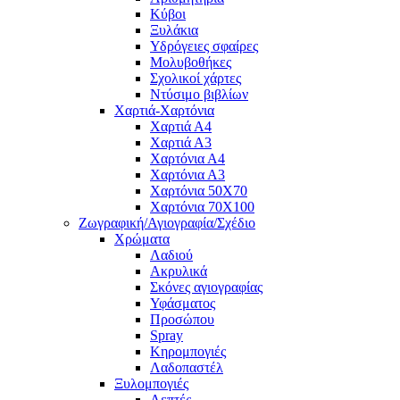
Κύβοι
Ξυλάκια
Υδρόγειες σφαίρες
Μολυβοθήκες
Σχολικοί χάρτες
Ντύσιμο βιβλίων
Χαρτιά-Χαρτόνια
Χαρτιά Α4
Χαρτιά Α3
Χαρτόνια Α4
Χαρτόνια Α3
Χαρτόνια 50Χ70
Χαρτόνια 70Χ100
Ζωγραφική/Αγιογραφία/Σχέδιο
Χρώματα
Λαδιού
Ακρυλικά
Σκόνες αγιογραφίας
Υφάσματος
Προσώπου
Spray
Κηρομπογιές
Λαδοπαστέλ
Ξυλομπογιές
Λεπτές