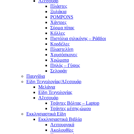
Αξεσουάρ
Πλάστες
Ξυλάκια
POMPONS
Χάντρες
Σύρμα πίπας
Κόλλες
Πιστόλια σιλικόνης – Ράβδοι
Κορδέλες
Πλαστελίνη
Χρυσόσκονες
Χρώματα
Πηλός – Γύψος
Σελοφάν
Παιχνίδια
Είδη Τεχνολογίας/Αξεσουάρ
Μελάνια
Είδη Τεχνολογίας
Αξεσουάρ
Τσάντες Βόλτας – Laptop
Τσάντες μέσης-ώμου
Εκκλησιαστικά Είδη
Εκκλησιαστικά Βιβλία
Λειτουργικά
Ακολουθίες