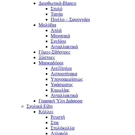
Διορθωτικά-Blanco
Στυλό
Ταινία
Πινέλο – Σφουγγάρι
Μολύβια
Απλά
Μηχανικά
Σχεδίου
Ανταλλακτικά
Γόμες-Σβήστρες
Ξύστρες
Μαρκαδόροι
Ανεξίτηλοι
Ασπροπίνακα
Υπογραμμίσεως
Υφάσματος
Κιμωλίας
Ανταλλακτικά
Γραφική Ύλη Διάφορα
Σχολικά Είδη
Κόλλες
Ρευστή
Στικ
Στυλόκολλα
Ατλακόλ