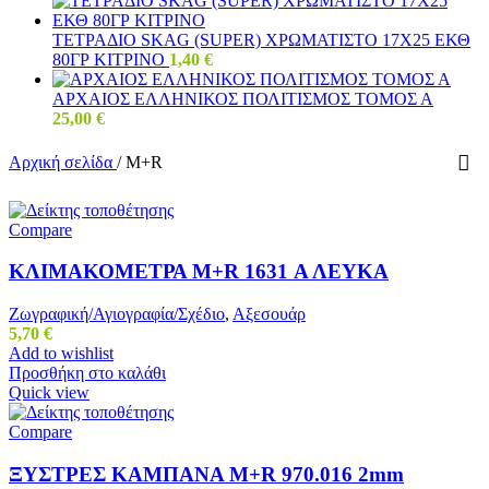
ΤΕΤΡΑΔΙΟ SKAG (SUPER) ΧΡΩΜΑΤΙΣΤΟ 17Χ25 ΕΚΘ
80ΓΡ ΚΙΤΡΙΝΟ
1,40
€
ΑΡΧΑΙΟΣ ΕΛΛΗΝΙΚΟΣ ΠΟΛΙΤΙΣΜΟΣ ΤΟΜΟΣ Α
25,00
€
Αρχική σελίδα
/
M+R
Compare
ΚΛΙΜΑΚΟΜΕΤΡΑ M+R 1631 Α ΛΕΥΚΑ
Ζωγραφική/Αγιογραφία/Σχέδιο
,
Αξεσουάρ
5,70
€
Add to wishlist
Προσθήκη στο καλάθι
Quick view
Compare
ΞΥΣΤΡΕΣ ΚΑΜΠΑΝΑ M+R 970.016 2mm