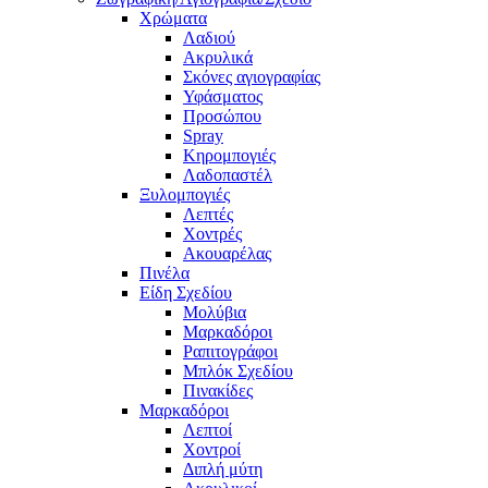
Χρώματα
Λαδιού
Ακρυλικά
Σκόνες αγιογραφίας
Υφάσματος
Προσώπου
Spray
Κηρομπογιές
Λαδοπαστέλ
Ξυλομπογιές
Λεπτές
Χοντρές
Ακουαρέλας
Πινέλα
Είδη Σχεδίου
Μολύβια
Μαρκαδόροι
Ραπιτογράφοι
Μπλόκ Σχεδίου
Πινακίδες
Μαρκαδόροι
Λεπτοί
Χοντροί
Διπλή μύτη