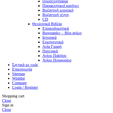
Προσευχητάρια
Παρακλητικοί κανόνες
Βυζαντινή μουσική
Βυζαντινή τέχνη
CD
Θεολογικά Βιβλία
Εποικοδομητικά
Βιογραφίες – Βίοι αγίων
Ιστορικά
Ερμηνευτικά
Αγία Γραφή
Πατερικά
Αγίου Παϊσίου
Αγίου Πορφυρίου
Σχετικά με εμάς
Επικοινωνία
Sitemap
Wishlist
Compare
Login / Register
Shopping cart
Close
Sign in
Close