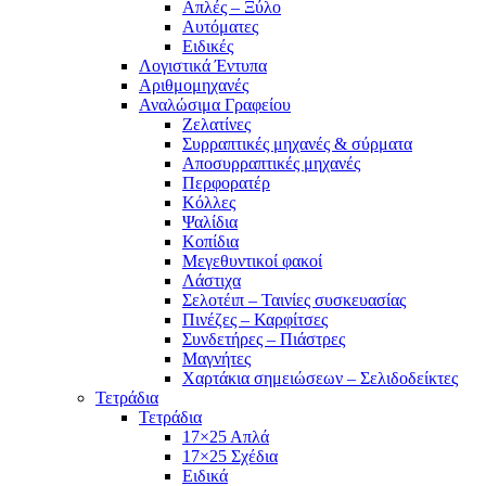
Απλές – Ξύλο
Αυτόματες
Ειδικές
Λογιστικά Έντυπα
Αριθμομηχανές
Αναλώσιμα Γραφείου
Ζελατίνες
Συρραπτικές μηχανές & σύρματα
Αποσυρραπτικές μηχανές
Περφορατέρ
Κόλλες
Ψαλίδια
Κοπίδια
Μεγεθυντικοί φακοί
Λάστιχα
Σελοτέιπ – Ταινίες συσκευασίας
Πινέζες – Καρφίτσες
Συνδετήρες – Πιάστρες
Μαγνήτες
Χαρτάκια σημειώσεων – Σελιδοδείκτες
Τετράδια
Τετράδια
17×25 Απλά
17×25 Σχέδια
Ειδικά