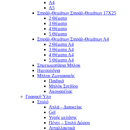
Α4
Α5
Σπιράλ-Θεμάτων Σπιράλ-Θεμάτων 17Χ25
2 Θέματα
3 Θέματα
4 Θέματα
5 Θέματα
Σπιράλ-Θεμάτων Σπιράλ-Θεμάτων Α4
2 Θέματα A4
3 Θέματα A4
4 Θέματα A4
5 Θέματα A4
Σημειωματάρια Μπλοκ
Ημερολόγια
Μπλοκ Ζωγραφικής
Παιδικά
Μπλόκ Σχεδίου
Ακουαρέλας
Γραφική Ύλη
Στυλό
Απλά – Διαρκείας
Gel
Υγρής μελάνης
Πένες – Στυλό Δώρου
Ανταλλακτικά