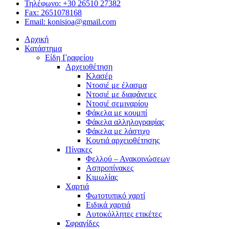
Τηλέφωνο: +30 26510 27382
Fax: 2651078168
Email: konisioa@gmail.com
Αρχική
Κατάστημα
Είδη Γραφείου
Αρχειοθέτηση
Κλασέρ
Ντοσιέ με έλασμα
Ντοσιέ με διαφάνειες
Ντοσιέ σεμιναρίου
Φάκελα με κουμπί
Φάκελα αλληλογραφίας
Φάκελα με λάστιχο
Κουτιά αρχειοθέτησης
Πίνακες
Φελλού – Ανακοινώσεων
Ασπροπίνακες
Κιμωλίας
Χαρτιά
Φωτοτυπικό χαρτί
Ειδικά χαρτιά
Αυτοκόλλητες ετικέτες
Σφραγίδες