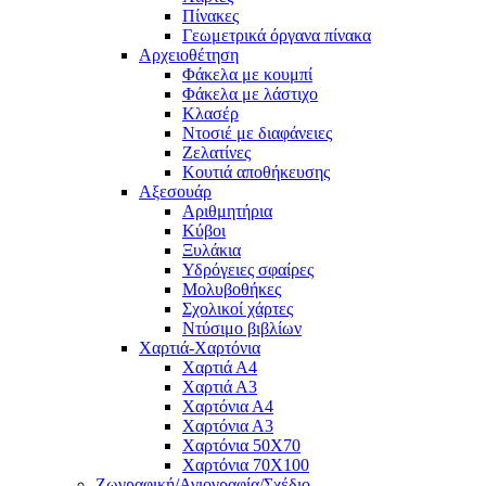
Πίνακες
Γεωμετρικά όργανα πίνακα
Αρχειοθέτηση
Φάκελα με κουμπί
Φάκελα με λάστιχο
Κλασέρ
Ντοσιέ με διαφάνειες
Ζελατίνες
Κουτιά αποθήκευσης
Αξεσουάρ
Αριθμητήρια
Κύβοι
Ξυλάκια
Υδρόγειες σφαίρες
Μολυβοθήκες
Σχολικοί χάρτες
Ντύσιμο βιβλίων
Χαρτιά-Χαρτόνια
Χαρτιά Α4
Χαρτιά Α3
Χαρτόνια Α4
Χαρτόνια Α3
Χαρτόνια 50Χ70
Χαρτόνια 70Χ100
Ζωγραφική/Αγιογραφία/Σχέδιο