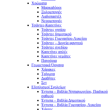
Χρώματα
Μαρκαδόροι
Ξυλομπογιές
Λαδοπαστέλ
Νερομπογιές
Τσάντες-Κασετίνες
Τσάντες νηπίου
Τσάντες δημοτικού
Τσάντες Γυμνασίου-Λυκείου
Τσάντες – Δοχεία φαγητού
Τσάντες σχεδίου
Κασετίνες απλές
Κασετίνες γεμάτες
Παγούρια
Γεωμετρικά Όργανα
Χάρακες
Τρίγωνα
Διαβήτες
Σετ
Εξοπλισμοί Σχολείων
Έντυπα – Βιβλία Νηπιαγωγείου, Παιδικού
σαθμού
Έντυπα – Βιβλία Δημοτικού
Έντυπα – Βιβλία Γυμνασίου, Λυκείου
Χάρτες