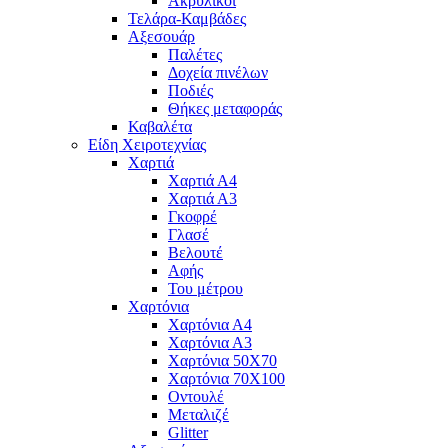
Ακρυλικοί
Τελάρα-Καμβάδες
Αξεσουάρ
Παλέτες
Δοχεία πινέλων
Ποδιές
Θήκες μεταφοράς
Καβαλέτα
Είδη Χειροτεχνίας
Χαρτιά
Χαρτιά Α4
Χαρτιά Α3
Γκοφρέ
Γλασέ
Βελουτέ
Αφής
Του μέτρου
Χαρτόνια
Χαρτόνια Α4
Χαρτόνια Α3
Χαρτόνια 50Χ70
Χαρτόνια 70Χ100
Οντουλέ
Μεταλιζέ
Glitter